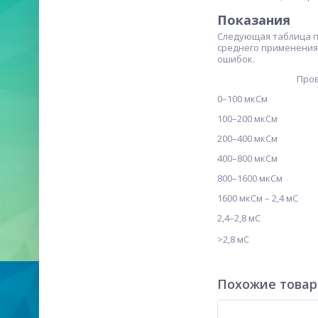
Показания
Следующая таблица п
среднего применения.
ошибок.
Про
0–100 мкСм
100–200 мкСм
200–400 мкСм
400–800 мкСм
800–1600 мкСм
1600 мкСм – 2,4 мС
2,4–2,8 мС
>2,8 мС
Похожие това