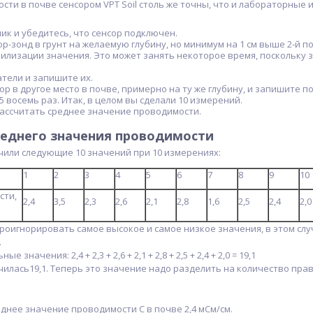
ти в почве сенсором VPT Soil столь же точны, что и лабораторные и
ик и убедитесь, что сенсор подключен.
ор-зонд в грунт на желаемую глубину, но минимум на 1 см выше 2-й п
илизации значения. Это может занять некоторое время, поскольку
тели и запишите их.
ор в другое место в почве, примерно на ту же глубину, и запишите п
5 восемь раз. Итак, в целом вы сделали 10 измерений.
ассчитать среднее значение проводимости.
реднего значения проводимости
чили следующие 10 значений при 10 измерениях:
1
2
3
4
5
6
7
8
9
10
сти,
2,4
3,5
2,3
2,6
2,1
2,8
1,6
2,5
2,4
2,0
роигнорировать самое высокое и самое низкое значения, в этом случ
.
 значения: 2,4 + 2,3 + 2,6 + 2,1 + 2,8 + 2,5 + 2,4 + 2,0 = 19,1
илась19,1. Теперь это значение надо разделить на количество прав
еднее значение проводимости С в почве 2,4 мСм/см.