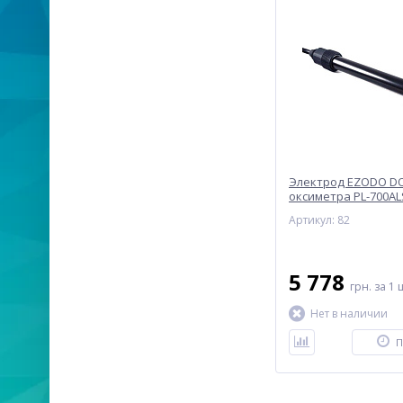
Электрод EZODO DO
оксиметра PL-700AL
Артикул: 82
5 778
грн.
за 1 
Нет в наличии
П