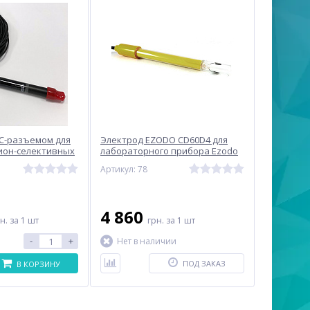
C-разъемом для
Электрод EZODO CD60D4 для
ион-селективных
лабораторного прибора Ezodo
s, BNC, 1 м B121-
PL-700
Артикул: 78
4 860
рн.
за 1 шт
грн.
за 1 шт
-
+
Нет в наличии
ПОД ЗАКАЗ
В КОРЗИНУ