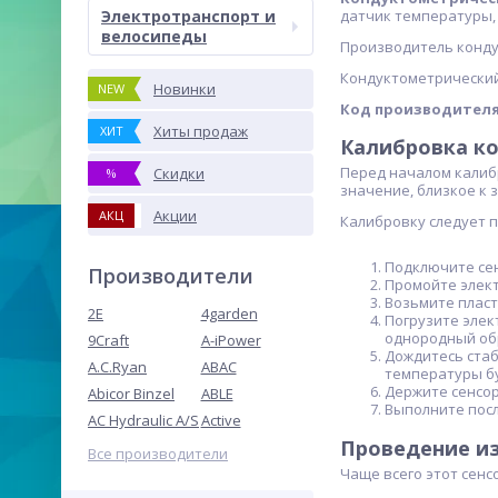
Электротранспорт и
датчик температуры, 
велосипеды
Производитель кондук
Кондуктометрический 
Новинки
NEW
Код производител
Хиты продаж
ХИТ
Калибровка ко
Перед началом калиб
Скидки
%
значение, близкое к 
Акции
АКЦ
Калибровку следует п
Подключите сен
Производители
Промойте элект
Возьмите пласт
2E
4garden
Погрузите элек
однородный об
9Craft
A-iPower
Дождитесь стаб
A.C.Ryan
ABAC
температуры б
Держите сенсор
Abicor Binzel
ABLE
Выполните посл
AC Hydraulic A/S
Active
Проведение из
Все производители
Чаще всего этот сенс