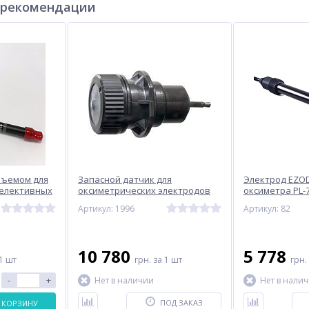
 рекомендации
зъемом для
Запасной датчик для
Электрод EZO
селективных
оксиметрических электродов
оксиметра PL-
C, 1 м B121-
9552-20D, 9552-50D HORIBA #5402
Артикул: 1996
Артикул: 82
10 780
5 778
1 шт
грн.
за 1 шт
грн.
-
+
Нет в наличии
Нет в нали
ПОД ЗАКАЗ
 КОРЗИНУ