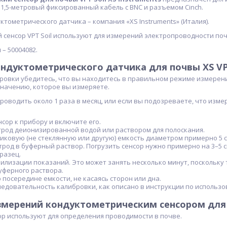
1,5-метровый фиксированный кабель с BNC и разъемом Cinch.
тометрического датчика – компания «XS Instruments» (Италия).
сенсор VPT Soil используют для измерений электропроводности поч
я
– 50004082.
ндуктометрического датчика для почвы XS VPT
ровки убедитесь, что вы находитесь в правильном режиме измерен
значению, которое вы измеряете.
роводить около 1 раза в месяц, или если вы подозреваете, что изм
сор к прибору и включите его.
род деионизированной водой или раствором для полоскания.
иковую (не стеклянную или другую) емкость диаметром примерно 5 см
трод в буферный раствор. Погрузить сенсор нужно примерно на 3–5 
разец.
илизации показаний. Это может занять несколько минут, поскольку 
уферного раствора.
 посередине емкости, не касаясь сторон или дна.
едовательность калибровки, как описано в инструкции по использ
мерений кондуктометрическим сенсором для по
ор используют для определения проводимости в почве.