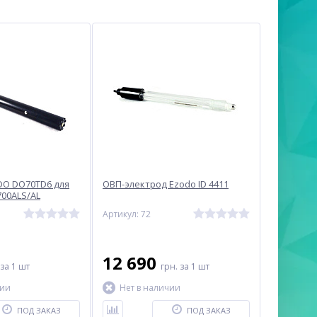
DO DO70TD6 для
ОВП-электрод Ezodo ID 4411
700ALS/AL
Артикул: 72
12 690
за 1 шт
грн.
за 1 шт
чии
Нет в наличии
ПОД ЗАКАЗ
ПОД ЗАКАЗ