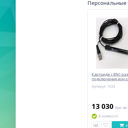
Персональные
Картридж с BNC-ра
подключения ион-
проб NT Sensors, BN
Артикул: 1533
C1H-1m
13 030
грн.
за 
В наявності
В