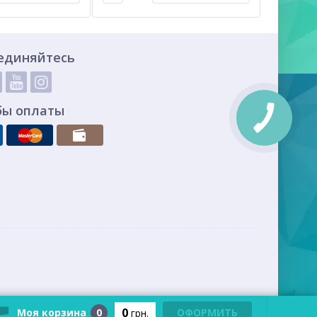
единяйтесь
бы оплаты
0
Моя корзина
0
ОФОРМИТЬ
грн.