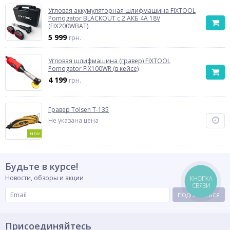
Угловая аккумуляторная шлифмашина FIXTOOL
Pomogator BLACKOUT с 2 АКБ 4A 18V
(FIX200WBAT)
5 999
грн.
Угловая шлифмашина (гравер) FIXTOOL
Pomogator FIX100WR (в кейсе)
4 199
грн.
Гравер Tolsen Т-135
Не указана цена
NEW
Будьте в курсе!
Новости, обзоры и акции
КНОПКА
СВЯЗИ
ПОДПИСАТЬСЯ
Присоединяйтесь