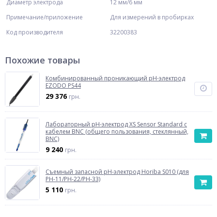
Диаметр электрода
12 мм/6 мм
Примечание/приложение
Для измерений в пробирках
Код производителя
32200383
Похожие товары
Комбинированный проникающий рН-электрод
EZODO PS44
29 376
грн.
Лабораторный pH-электрод XS Sensor Standard с
кабелем BNC (общего пользования, стеклянный,
BNC)
9 240
грн.
Съемный запасной pH-электрод Horiba S010 (для
PH-11/PH-22/PH-33)
5 110
грн.