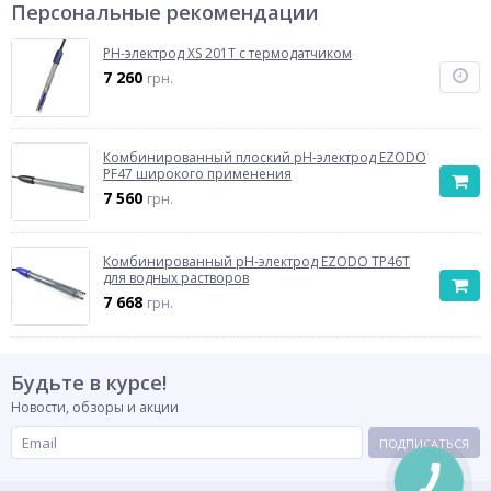
Персональные рекомендации
PH-электрод XS 201T с термодатчиком
7 260
грн.
Комбинированный плоский рН-электрод EZODO
PF47 широкого применения
7 560
грн.
Комбинированный рН-электрод EZODO TP46Т
для водных растворов
7 668
грн.
Будьте в курсе!
Новости, обзоры и акции
ПОДПИСАТЬСЯ