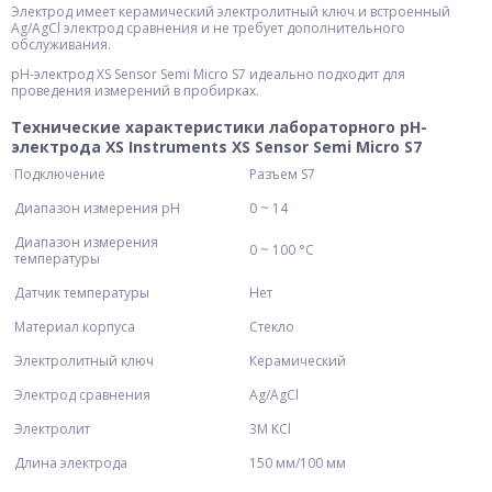
Электрод имеет керамический электролитный ключ и встроенный
Ag/AgCl электрод сравнения и не требует дополнительного
обслуживания.
pH-электрод XS Sensor Semi Micro S7 идеально подходит для
проведения измерений в пробирках.
Технические характеристики лабораторного pH-
электрода XS Instruments XS Sensor Semi Micro S7
Подключение
Разъем S7
Диапазон измерения pH
0 ~ 14
Диапазон измерения
0 ~ 100 °C
температуры
Датчик температуры
Нет
Материал корпуса
Стекло
Электролитный ключ
Керамический
Электрод сравнения
Ag/AgCl
Электролит
3M KCl
Длина электрода
150 мм/100 мм