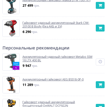
Аккумуляторный гайковерт Makita DTW 1001 RTJ
27 499
грн.
Гайковерт ударный аккумуляторный Stark CIW-
20100 B Body (без АКБ и ЗУ)
6 290
грн.
Персональные рекомендации
Аккумуляторный ударный гайковерт Metabo SSW
18 LTX 400 BL
ХИТ
9 947
грн.
%
Аккумуляторный гайковерт AEG BSS18-0P-0
11 289
грн.
Гайковерт ударный аккумуляторный
бесщёточный DeWALT DCF922N