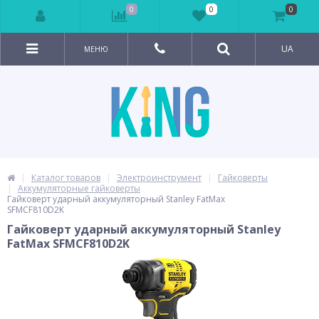
0
0
0
UA
МЕНЮ
Каталог товаров
Электроинструмент
Гайковерты
Аккумуляторные гайковерты
Гайковерт ударный аккумуляторный Stanley FatMax
SFMCF810D2K
Гайковерт ударный аккумуляторный Stanley
FatMax SFMCF810D2K