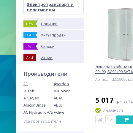
Электротранспорт и
велосипеды
Новинки
NEW
Хиты продаж
ХИТ
Скидки
%
Акции
АКЦ
Душевая кабина LI
90x90, SC90x90.SAT.M
Производители
стекло Frost 4 мм (
Артикул: LLSC9090SATMIDFR2
2E
4garden
9Craft
A-iPower
5 017
A.C.Ryan
ABAC
грн.
за 1 
Abicor Binzel
ABLE
В наявності
AC Hydraulic A/S
Active
В
Все производители