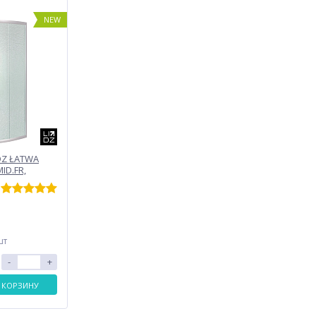
NEW
DZ ŁATWA
ID.FR,
без поддона)
шт
-
+
 КОРЗИНУ