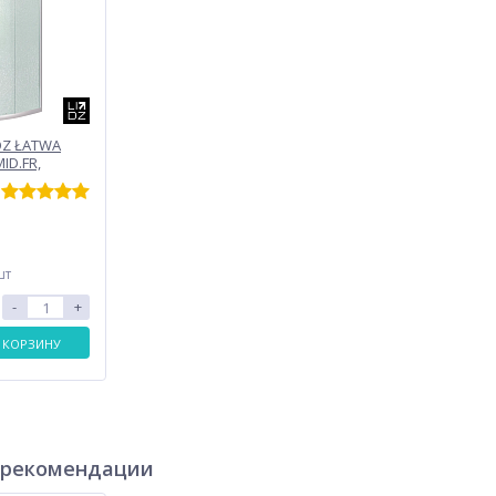
DZ ŁATWA
ID.FR,
без поддона)
шт
-
+
 КОРЗИНУ
 рекомендации