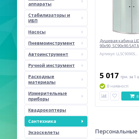
аппараты
Стабилизаторы и
ИБП
Насосы
Душевая кабина LI
Пневмоинструмент
90x90, SC90x90.SAT.M
стекло Frost 4 мм (
Автоинструмент
Артикул: LLSC9090SATMIDFR2
Ручной инструмент
5 017
Расходные
грн.
за 1 
материалы
В наявності
Измерительные
В
приборы
Квадрокоптеры
Сантехника
Персональные
Экзоскелеты