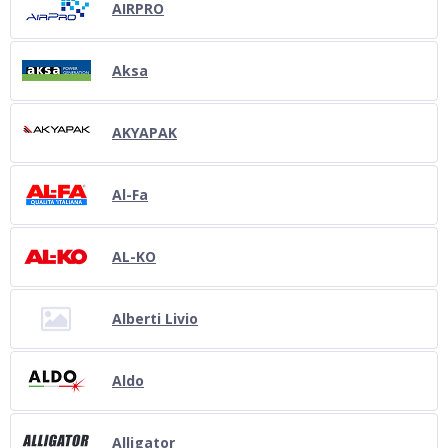
AIRPRO
Aksa
AKYAPAK
Al-Fa
AL-KO
Alberti Livio
Aldo
Alligator