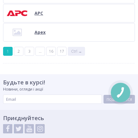
APC
Apex
1
2
3
...
16
17
Ctrl →
Будьте в курсі!
Новини, огляди і акції
КНОПКА
СВЯЗИ
ПОДПИСАТЬСЯ
Приєднуйтесь