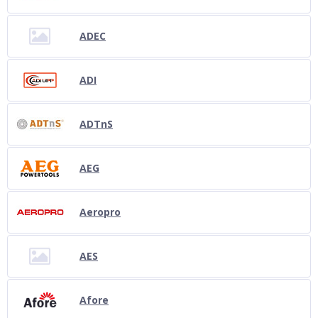
ADEC
ADI
ADTnS
AEG
Aeropro
AES
Aforе