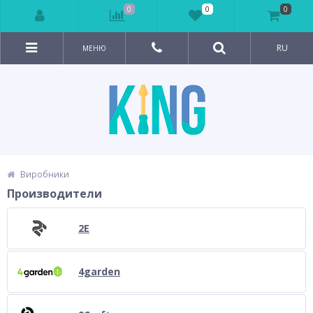
0
0
0
RU
МЕНЮ
Виробники
Производители
2E
4garden