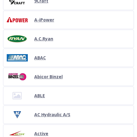
9Craft
A-iPower
A.C.Ryan
ABAC
Abicor Binzel
ABLE
AC Hydraulic A/S
Active