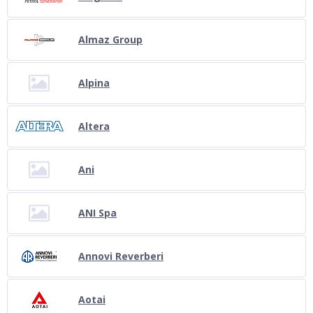
Almaz Group
Alpina
Altera
Ani
ANI Spa
Annovi Reverberi
Aotai