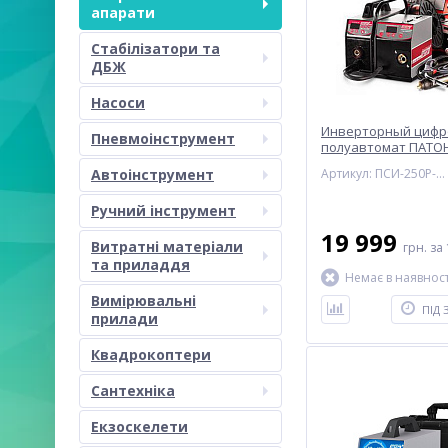
апарати
Стабілізатори та
ДБЖ
Насоси
Инверторный цифр
Пневмоінструмент
полуавтомат ПАТОН
380V (15-4)
Автоінструмент
Артикул: ПСИ-250P-380V (15-4) DC
Ручний інструмент
19 999
Витратні матеріали
грн.
за 
та приладдя
Немає в наявност
Вимірювальні
ПІД
прилади
Квадрокоптери
Сантехніка
Екзоскелети