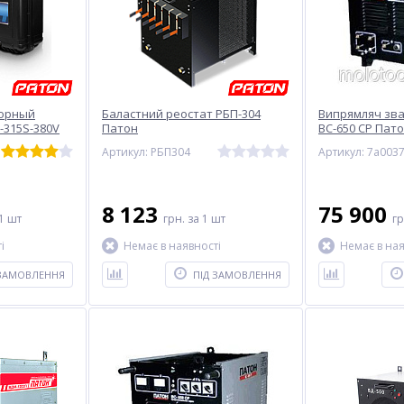
орный
Баластний реостат РБП-304
Випрямляч зв
-315S-380V
Патон
ВС-650 СР Пат
Артикул: РБП304
Артикул: 7a003
8 123
75 900
1 шт
грн.
за 1 шт
г
і
Немає в наявності
Немає в ная
 ЗАМОВЛЕННЯ
ПІД ЗАМОВЛЕННЯ