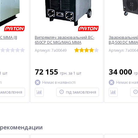
C MMA (8
Випрямляч зварювальний ВC-
Зварювальний
650СР DC МIG/MAG ММА
ВД-500 DC MMA
опостові
Артикул: 7a00649
Артикул: 7a006
72 155
34 000
1 шт
грн.
за 1 шт
г
і
Немає в наявності
Немає в ная
 ЗАМОВЛЕННЯ
ПІД ЗАМОВЛЕННЯ
 рекомендации