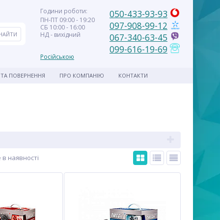
Години роботи:
050-433-93-93
ПН-ПТ 09:00 - 19:20
097-908-99-12
СБ 10:00 - 16:00
НД - вихідний
067-340-63-45
099-616-19-69
Російською
 ТА ПОВЕРНЕННЯ
ПРО КОМПАНІЮ
КОНТАКТИ
 в наявності