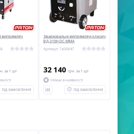
 випрямляч
Зварювальні випрямлячі класич
ВД-310H DC MMA
48
Артикул: 7a00647
32 140
рн.
за 1 шт
грн.
за 1 шт
вності
Немає в наявності
ПІД ЗАМОВЛЕННЯ
ПІД ЗАМОВЛЕННЯ