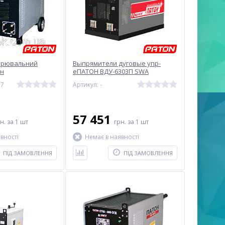
арювальний
Выпрямители дуговые упр-
он
еПАТОН ВДУ-6303П SWA
MIG/MAG
77
Артикул: -
57 451
рн.
за 1 шт
грн.
за 1 шт
вності
Немає в наявності
ПІД ЗАМОВЛЕННЯ
ПІД ЗАМОВЛЕННЯ