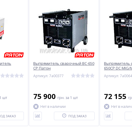
итель
Выпрямитель сварочный ВС-650
Выпрямитель 
СР Патон
650СР DC МIG
Артикул: 7a00377
Артикул: 7a006
75 900
72 155
1 шт
грн.
за 1 шт
г
Нет в наличии
Нет в нали
ОД ЗАКАЗ
ПОД ЗАКАЗ