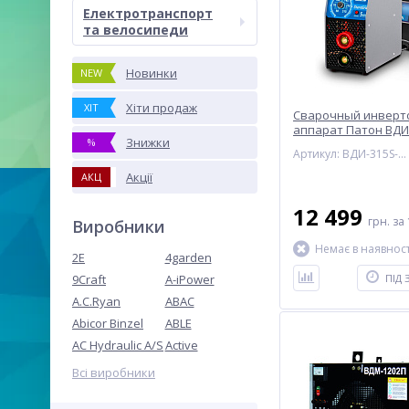
Електротранспорт
та велосипеди
Новинки
NEW
Хіти продаж
ХІТ
Сварочный инверт
аппарат Патон ВДИ
Знижки
%
Артикул: ВДИ-315S-380V
Акції
АКЦ
12 499
грн.
за 
Виробники
Немає в наявност
2E
4garden
9Craft
A-iPower
ПІД
A.C.Ryan
ABAC
Abicor Binzel
ABLE
AC Hydraulic A/S
Active
Всі виробники