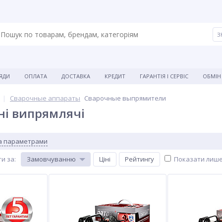
ЯДИ
ОПЛАТА
ДОСТАВКА
КРЕДИТ
ГАРАНТІЯ І СЕРВІС
ОБМІН
Сварочные аппараты
Сварочные выпрямители
ні випрямлячі
за параметрами
и за
:
Замовчуванню
Ціні
Рейтингу
Показати лише