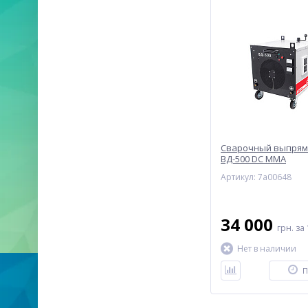
Сварочный выпрям
ВД-500 DC MMA
Артикул: 7a00648
34 000
грн.
за 
Нет в наличии
П