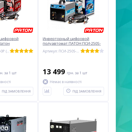
цифровой
Инверторный цифровой
Патон
полуавтомат ПАТОН ПСИ-250S-
380V(5-2)
Артикул: ПСИ-250P (15-2) DC
Артикул: ПСИ-250S-380V (5-2)
13 499
рн.
за 1 шт
грн.
за 1 шт
вності
Немає в наявності
ПІД ЗАМОВЛЕННЯ
ПІД ЗАМОВЛЕННЯ