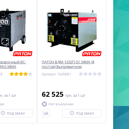
сварочный ВC-
ПАТОН ВДМ-1202П DC MMA (8
/MAG ММА
постов) Выпрямители
сварочн,многопостовые
49
Артикул: 7a00651
62 525
рн.
за 1 шт
грн.
за 1 шт
чии
Нет в наличии
ПОД ЗАКАЗ
ПОД ЗАКАЗ