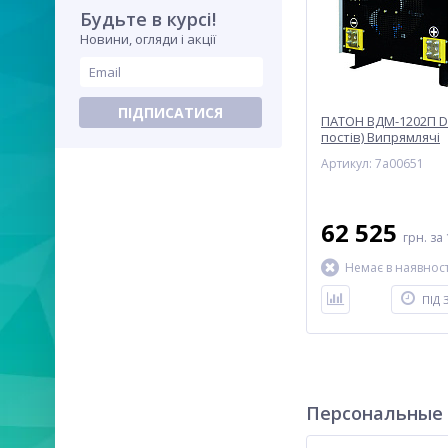
Будьте в курсі!
Новини, огляди і акції
ПІДПИСАТИСЯ
ПАТОН ВДМ-1202П D
постів) Випрямлячі
зварювальні, багат
Артикул: 7a00651
62 525
грн.
за 
Немає в наявност
ПІД
Персональные