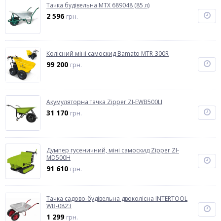
Тачка будівельна MTX 689048 (85 л)
2 596
грн.
Колісний міні самоскид Bamato MTR-300R
99 200
грн.
Акумуляторна тачка Zipper ZI-EWB500LI
31 170
грн.
Думпер гусеничний, міні самоскид Zipper ZI-
MD500H
91 610
грн.
Тачка садово-будівельна двоколісна INTERTOOL
WB-0823
1 299
грн.