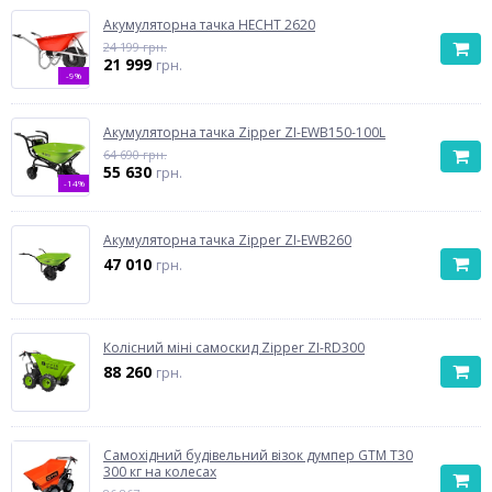
Акумуляторна тачка HECHT 2620
24 199 грн.
21 999
грн.
-9%
Акумуляторна тачка Zipper ZI-EWB150-100L
64 690 грн.
55 630
грн.
-14%
Акумуляторна тачка Zipper ZI-EWB260
47 010
грн.
Колісний міні самоскид Zipper ZI-RD300
88 260
грн.
Самохідний будівельний візок думпер GTM T30
300 кг на колесах