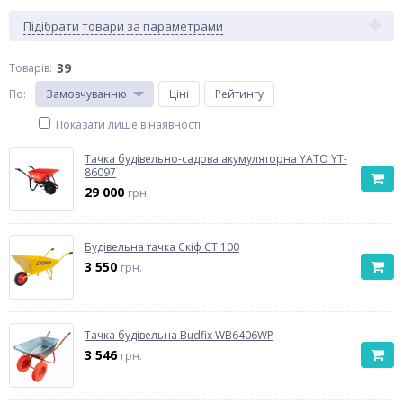
Підібрати товари за параметрами
39
Товарів:
По
:
Замовчуванню
Ціні
Рейтингу
Показати лише в наявності
Тачка будівельно-садова акумуляторна YATO YT-
86097
29 000
грн.
Будівельна тачка Скіф СТ 100
3 550
грн.
Тачка будівельна Budfix WB6406WP
3 546
грн.