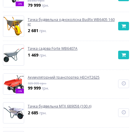
86 867 грн.
-8%
79 999
грн.
Тачка будівельна одноколісна Budfix WB6405 160
кг
2 681
грн.
Тачка садова Forte WB6407A
1 469
грн.
Акумуляторний транспортер HECHT2625
109 999 грн.
99 999
грн.
-9%
Тачка будівельна MTX 689058 (100 л)
2 685
грн.