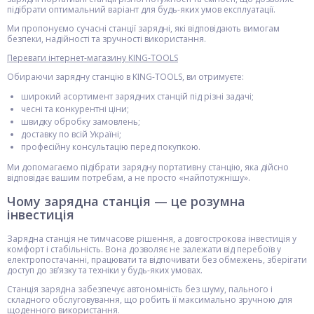
підібрати оптимальний варіант для будь-яких умов експлуатації.
Ми пропонуємо сучасні станції зарядні, які відповідають вимогам
безпеки, надійності та зручності використання.
Переваги інтернет-магазину KING-TOOLS
Обираючи зарядну станцію в KING-TOOLS, ви отримуєте:
широкий асортимент зарядних станцій під різні задачі;
чесні та конкурентні ціни;
швидку обробку замовлень;
доставку по всій Україні;
професійну консультацію перед покупкою.
Ми допомагаємо підібрати зарядну портативну станцію, яка дійсно
відповідає вашим потребам, а не просто «найпотужнішу».
Чому зарядна станція — це розумна
інвестиція
Зарядна станція не тимчасове рішення, а довгострокова інвестиція у
комфорт і стабільність. Вона дозволяє не залежати від перебоїв у
електропостачанні, працювати та відпочивати без обмежень, зберігати
доступ до зв’язку та техніки у будь-яких умовах.
Станція зарядна забезпечує автономність без шуму, пального і
складного обслуговування, що робить її максимально зручною для
щоденного використання.