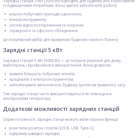
Зарядна станція 3 кВт (3000 Вт) підходить для будинку або користувачів
із підвищеними потребами. Вона здатна забезпечити роботу:
кількох побутових приладів одночасно;
електроінструменту;
систем відеоспостереження та охорони;
серверного та офісного обладнання.
Це популярний вибір для приватних будинків і малого бізнесу.
Зарядні станції 5 кВт
Зарядна станція 5 кВт (5000 Вт) — це потужне рішення для дому,
майстерень і професійного використання. Вона дозволяє:
живити більшість побутової техніки;
працювати з електроінструментом;
забезпечувати автономність будинку протягом тривалого часу.
Такі зарядні станції часто використовуються як повноцінна
альтернатива генератору.
Додаткові можливості зарядних станцій
Окрім потужності, зарядні станції можуть мати корисні функції:
різні типи розеток і портів (220 В, USB, Type-C);
підтримку швидкої зарядки;