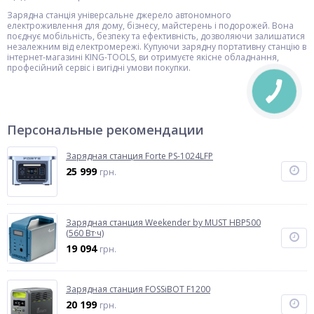
Зарядна станція універсальне джерело автономного
електроживлення для дому, бізнесу, майстерень і подорожей. Вона
поєднує мобільність, безпеку та ефективність, дозволяючи залишатися
незалежним від електромережі. Купуючи зарядну портативну станцію в
інтернет-магазині KING-TOOLS, ви отримуєте якісне обладнання,
професійний сервіс і вигідні умови покупки.
Персональные рекомендации
Зарядная станция Forte PS-1024LFP
25 999
грн.
Зарядная станция Weekender by MUST HBP500
(560 Вт·ч)
19 094
грн.
Зарядная станция FOSSiBOT F1200
20 199
грн.