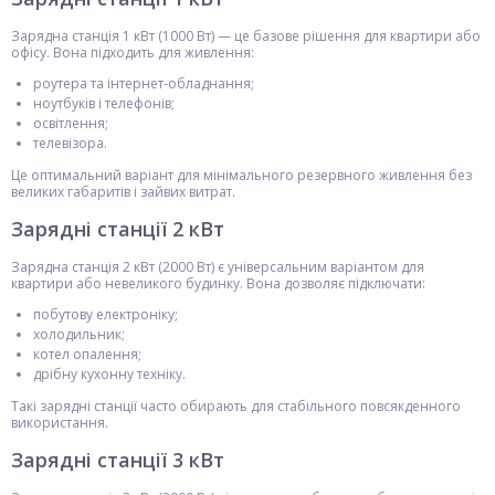
Зарядна станція 1 кВт (1000 Вт) — це базове рішення для квартири або
офісу. Вона підходить для живлення:
роутера та інтернет-обладнання;
ноутбуків і телефонів;
освітлення;
телевізора.
Це оптимальний варіант для мінімального резервного живлення без
великих габаритів і зайвих витрат.
Зарядні станції 2 кВт
Зарядна станція 2 кВт (2000 Вт) є універсальним варіантом для
квартири або невеликого будинку. Вона дозволяє підключати:
побутову електроніку;
холодильник;
котел опалення;
дрібну кухонну техніку.
Такі зарядні станції часто обирають для стабільного повсякденного
використання.
Зарядні станції 3 кВт