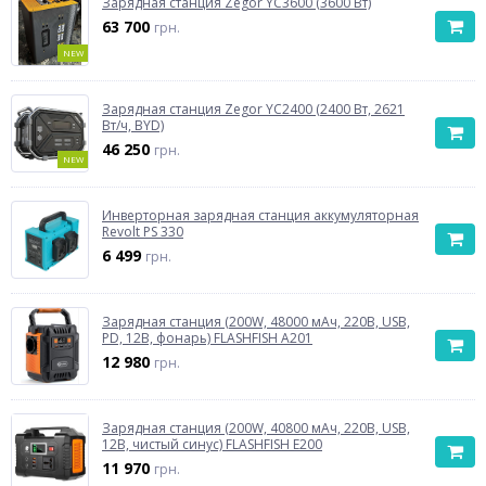
Зарядная станция Zegor YC3600 (3600 Вт)
63 700
грн.
NEW
Зарядная станция Zegor YC2400 (2400 Вт, 2621
Вт/ч, BYD)
46 250
грн.
NEW
Инверторная зарядная станция аккумуляторная
Revolt PS 330
6 499
грн.
Зарядная станция (200W, 48000 мАч, 220В, USB,
PD, 12В, фонарь) FLASHFISH A201
12 980
грн.
Зарядная станция (200W, 40800 мАч, 220В, USB,
12В, чистый синус) FLASHFISH E200
11 970
грн.