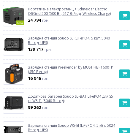
Портативна електростанція Schneider Electric
OffGrid 500 (500 Вт, 517 Вт/год, Wireless Charge)
24 794
грн.
NEW
Зарядна станція Souop S5 (LiFePO4, 5 кВт, 5040
Вт·год, UPS)
139 717
грн.
Зарядна станція Weekender by MUST HBP1600TP
(450 Вт·год)
16 946
грн.
Додаткова батарея Souop S5-BAT LiFePO4 для S5
та W5-EI (5040 Вт·год)
99 262
грн.
Зарядна станція Souop W5-EI (LiFePO4, 5 кВт, 5024
Вт·год, UPS)