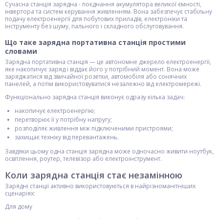
Сучасна станція зарядна - поєднання акумулятора великої ємності,
інвертора та систем керування живленням. Вона забезпечує стабільну
подачу електроенергії для побутових приладів, електроніки та
інструменту без шуму, пального і складного обслуговування.
Що таке зарядна портативна станція простими
словами
Зарядна портативна станція — це автономне джерело електроенергії,
яке накопичує заряд і віддає його у потрібний момент. Вона може
заряджатися від звичайної розетки, автомобіля або сонячних
панелей, а потім використовуватися незалежно від електромережі.
Функціонально зарядна станція виконує одразу кілька задач:
накопичує електроенергію;
перетворює її у потрібну напругу;
розподіляє живлення між підключеними пристроями;
захищає техніку від перевантажень.
Завдяки цьому одна станція зарядна може одночасно живити ноутбук,
освітлення, роутер, телевізор або електроінструмент.
Коли зарядна станція стає незамінною
Зарядні станції активно використовуються в найрізноманітніших
сценаріях:
Для дому