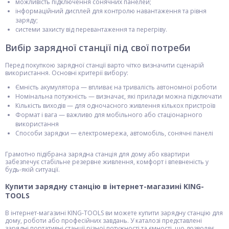
можливість підключення сонячних панелей;
інформаційний дисплей для контролю навантаження та рівня
заряду;
системи захисту від перевантаження та перегріву.
Вибір зарядної станції під свої потреби
Перед покупкою зарядної станції варто чітко визначити сценарій
використання. Основні критерії вибору:
Ємність акумулятора — впливає на тривалість автономної роботи
Номінальна потужність — визначає, які прилади можна підключати
Кількість виходів — для одночасного живлення кількох пристроїв
Формат і вага — важливо для мобільного або стаціонарного
використання
Способи зарядки — електромережа, автомобіль, сонячні панелі
Грамотно підібрана зарядна станція для дому або квартири
забезпечує стабільне резервне живлення, комфорт і впевненість у
будь-якій ситуації.
Купити зарядну станцію в інтернет-магазині KING-
TOOLS
В інтернет-магазині KING-TOOLS ви можете купити зарядну станцію для
дому, роботи або професійних завдань. У каталозі представлені
зарядні портативні станції різної потужності та ємності, що дозволяє