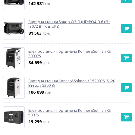
142 981
грн.
Зарядна станція Souop W3-EI (LiFePO4, 3.6 кВт
(3072 Вт·год, UPS)
81 563
грн.
Електростанція портативна Könner&Söhnen KS
3000PS
84 699
грн.
Зарядна станція Konner&Sohnen KS 5200PS (5120
Вт·год / 5200 Вт)
106 099
грн.
Електростанція портативна Konner&Sohnen KS
500PS
19 299
грн.