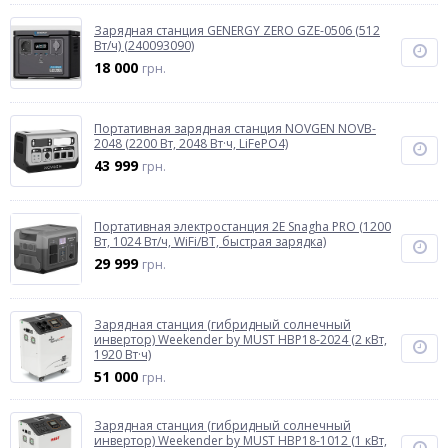
Зарядная станция GENERGY ZERO GZE-0506 (512
Вт/ч) (240093090)
18 000
грн.
Пopтaтивнaя зapяднaя cтaнция NOVGEN NOVB-
2048 (2200 Bт, 2048 Bт·ч, LiFePO4)
43 999
грн.
Портативная электростанция 2Е Snagha PRO (1200
Вт, 1024 Вт/ч, WiFi/BT, быстрая зарядка)
29 999
грн.
Зарядная станция (гибридный солнечный
инвертор) Weekender by MUST HBP18-2024 (2 кВт,
1920 Вт·ч)
51 000
грн.
Зарядная станция (гибридный солнечный
инвертор) Weekender by MUST HBP18-1012 (1 кВт,