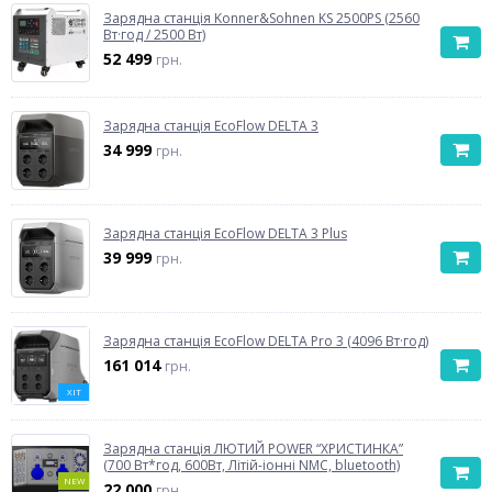
Зарядна станція Konner&Sohnen KS 2500PS (2560
Вт·год / 2500 Вт)
52 499
грн.
Зарядна станція EcoFlow DELTA 3
34 999
грн.
Зарядна станція EcoFlow DELTA 3 Plus
39 999
грн.
Зарядна станція EcoFlow DELTA Pro 3 (4096 Вт·год)
161 014
грн.
ХІТ
Зарядна станція ЛЮТИЙ POWER “ХРИСТИНКА”
(700 Вт*год, 600Вт, Літій-іонні NMC, bluetooth)
NEW
22 000
грн.