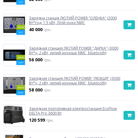
ХІТ
Зарядна станція ЛЮТИЙ POWER “ОЛЕНКА” (2000
Вт*год, 1.5 кВт, Літій-іонні NMC
NEW
40 000
грн.
ХІТ
Зарядная станция ЛЮТИЙ POWER "ДАРКА" (3000
Вт*ч, 2 кВт, литий-ионные NMC, bluetooth)
NEW
56 000
грн.
ХИТ
Зарядная станция ЛЮТИЙ POWER "ЛЮБЦЯ" (3500
Вт*ч, 2 кВт, литий-ионные NMC, bluetooth)
NEW
58 000
грн.
ХИТ
Зарядная портативная электростанция EcoFlow
DELTA Pro 3600 Вт
120 599
грн.