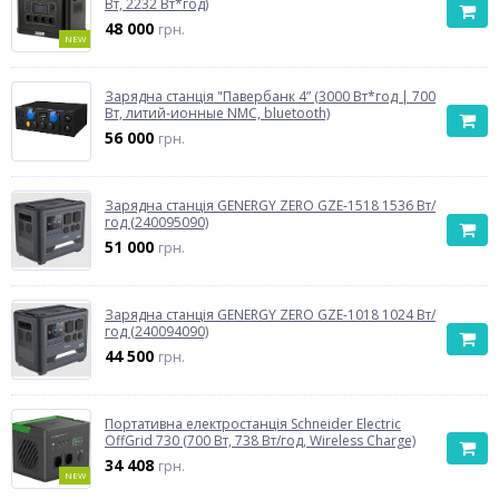
Вт, 2232 Вт*год)
48 000
грн.
NEW
Зарядна станція "Павербанк 4” (3000 Вт*год | 700
Вт, литий-ионные NMC, bluetooth)
56 000
грн.
Зарядна станція GENERGY ZERO GZE-1518 1536 Вт/
год (240095090)
51 000
грн.
Зарядна станція GENERGY ZERO GZE-1018 1024 Вт/
год (240094090)
44 500
грн.
Портативна електростанція Schneider Electric
OffGrid 730 (700 Вт, 738 Вт/год, Wireless Charge)
34 408
грн.
NEW