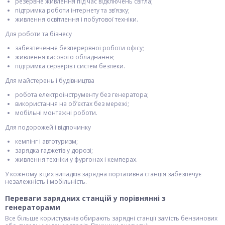
резервне живлення під час відключень світла;
підтримка роботи інтернету та зв’язку;
живлення освітлення і побутової техніки.
Для роботи та бізнесу
забезпечення безперервної роботи офісу;
живлення касового обладнання;
підтримка серверів і систем безпеки.
Для майстерень і будівництва
робота електроінструменту без генератора;
використання на об’єктах без мережі;
мобільні монтажні роботи.
Для подорожей і відпочинку
кемпінг і автотуризм;
зарядка гаджетів у дорозі;
живлення техніки у фургонах і кемперах.
У кожному з цих випадків зарядна портативна станція забезпечує
незалежність і мобільність.
Переваги зарядних станцій у порівнянні з
генераторами
Все більше користувачів обирають зарядні станції замість бензинових