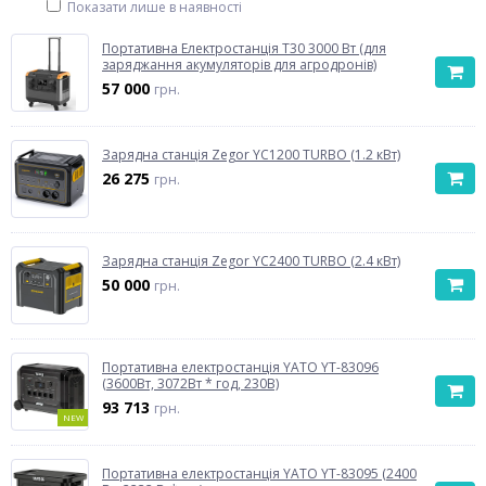
Показати лише в наявності
Портативна Електростанція T30 3000 Вт (для
заряджання акумуляторів для агродронів)
57 000
грн.
Зарядна станція Zegor YC1200 TURBO (1.2 кВт)
26 275
грн.
Зарядна станція Zegor YC2400 TURBO (2.4 кВт)
50 000
грн.
Портативна електростанція YATO YT-83096
(3600Вт, 3072Вт * год, 230В)
93 713
грн.
NEW
Портативна електростанція YATO YT-83095 (2400