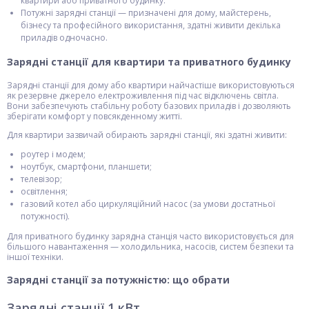
квартири або приватного будинку.
Потужні зарядні станції — призначені для дому, майстерень,
бізнесу та професійного використання, здатні живити декілька
приладів одночасно.
Зарядні станції для квартири та приватного будинку
Зарядні станції для дому або квартири найчастіше використовуються
як резервне джерело електроживлення під час відключень світла.
Вони забезпечують стабільну роботу базових приладів і дозволяють
зберігати комфорт у повсякденному житті.
Для квартири зазвичай обирають зарядні станції, які здатні живити:
роутер і модем;
ноутбук, смартфони, планшети;
телевізор;
освітлення;
газовий котел або циркуляційний насос (за умови достатньої
потужності).
Для приватного будинку зарядна станція часто використовується для
більшого навантаження — холодильника, насосів, систем безпеки та
іншої техніки.
Зарядні станції за потужністю: що обрати
Зарядні станції 1 кВт