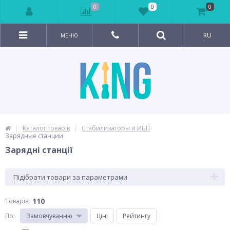
0
0
0
RU
МЕНЮ
Каталог товарів
Стабилизаторы и ИБП
Зарядные станции
Зарядні станції
Підібрати товари за параметрами
110
Товарів:
По
:
Замовчуванню
Ціні
Рейтингу