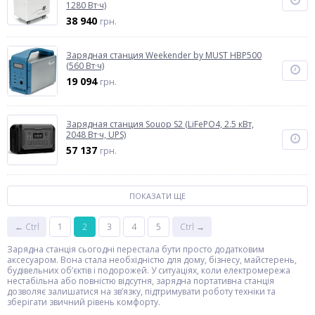
1280 Вт·ч)
38 940
грн.
Зарядная станция Weekender by MUST HBP500
(560 Вт·ч)
19 094
грн.
Зарядная станция Souop S2 (LiFePO4, 2.5 кВт,
2048 Вт·ч, UPS)
57 137
грн.
ПОКАЗАТИ ЩЕ
← Ctrl
1
2
3
4
5
Ctrl →
Зарядна станція сьогодні перестала бути просто додатковим
аксесуаром. Вона стала необхідністю для дому, бізнесу, майстерень,
будівельних об’єктів і подорожей. У ситуаціях, коли електромережа
нестабільна або повністю відсутня, зарядна портативна станція
дозволяє залишатися на зв’язку, підтримувати роботу техніки та
зберігати звичний рівень комфорту.