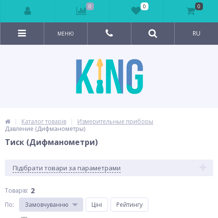
0
0
0
RU
МЕНЮ
Каталог товарів
Измерительные приборы
Давление (Дифманометры)
Тиск (Дифманометри)
Підібрати товари за параметрами
2
Товарів:
По
:
Замовчуванню
Ціні
Рейтингу