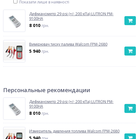
Показати лише в наявності
Дифманометр 29 psi (+/- 200 кПа) LUTRON PM-
9100HA
8 010
грн.
Вимірювач тиску палива Walcom FPM-2680
5 940
грн.
Персональные рекомендации
Дифманометр 29 psi (+/- 200 кПа) LUTRON PM-
9100HA
8 010
грн.
Измеритель давления топлива Walcom FPM-2680
5 940
грн.