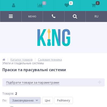
0
0
0
RU
МЕНЮ
Каталог товарів
Садовая техника
Утюги и гладильные системы
Праски та прасувальні системи
Підібрати товари за параметрами
2
Товарів:
По
:
Замовчуванню
Ціні
Рейтингу