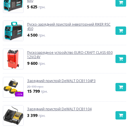
650
5 625
грн.
Пуско-зарядний пристрій інверторний RIKER RSC
450
4 500
грн.
Пускозарядное устройство EURO-CRAFT CLASS 650
12V/24V
9 600
грн.
Зарядний пристрій DeWALT DCB1104P3
20 199 грн.
15 799
грн.
-22%
Зарядний пристрій DeWALT DCB1104
3 399
грн.