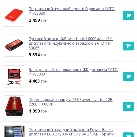
Портативний пусковий пристрій для авто YATO
YT-83080
2 499
грн.
Пусковий пристрій/Power bank 16000мАч з РК-
дисплеєм та індуктивною зарядкою YATO YT-
83085
5 534
грн.
Электронный выпрямитель с ЖК-дисплеем YATO
YT-83003
4 463
грн.
Перетворювач напруги TBE Power inverter 12В
220В (1000Вт)
1 999
грн.
Портативний зарядний пристрій Power Bank з
дисплеєм LCD 27200мАг 5V 2.8A 2*USB чорний