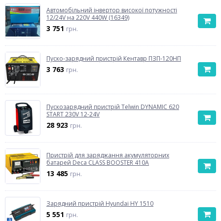
Автомобільний інвертор високої потужності
12/24V на 220V 440W (16349)
3 751
грн.
Пуско-зарядний пристрій Кентавр ПЗП-120НП
3 763
грн.
Пускозарядний пристрій Telwin DYNAMIC 620
START 230V 12-24V
28 923
грн.
Пристрій для заряджання акумуляторних
батарей Deca CLASS BOOSTER 410A
13 485
грн.
Зарядний пристрій Hyundai HY 1510
5 551
грн.