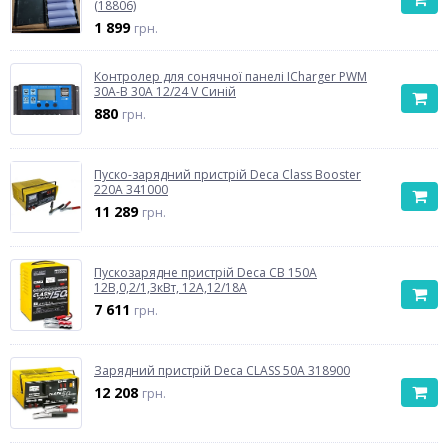
(18806)
1 899
грн.
Контролер для сонячної панелі ICharger PWM
30A-B 30A 12/24 V Синій
880
грн.
Пуско-зарядний пристрій Deca Class Booster
220A 341000
11 289
грн.
Пускозарядне пристрій Deca CB 150A
12В,0,2/1,3кВт, 12А,12/18А
7 611
грн.
Зарядний пристрій Deca CLASS 50A 318900
12 208
грн.