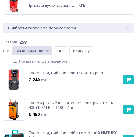
Пристрої пуско-зарядні для АКБ
Підібрати товари за параметрами
258
Товарів:
По
:
Замовчуванню
Ціні
Рейтингу
Показати лише в наявності
Пуско-зарядний пристрій Tex.AC TA-JS1200
2 240
грн.
Пускозарядний інверторний пристрій GTM CK-
400 (12/24 В, 20-1000 Aч)
9 480
грн.
Пуско-зарядний пристрій інверторний RIKER RSC