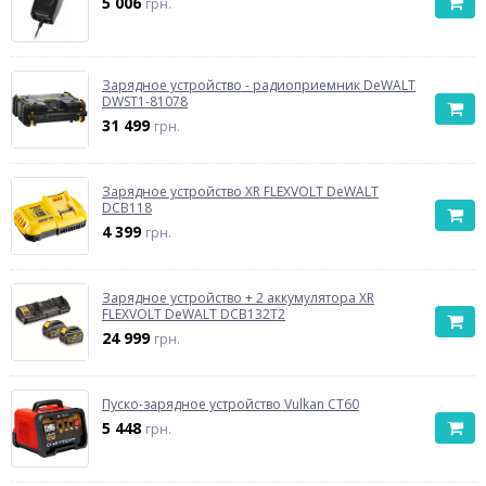
5 006
грн.
Зарядное устройство - радиоприемник DeWALT
DWST1-81078
31 499
грн.
Зарядное устройство XR FLEXVOLT DeWALT
DCB118
4 399
грн.
Зарядное устройство + 2 аккумулятора XR
FLEXVOLT DeWALT DCB132T2
24 999
грн.
Пуско-зарядное устройство Vulkan CT60
5 448
грн.