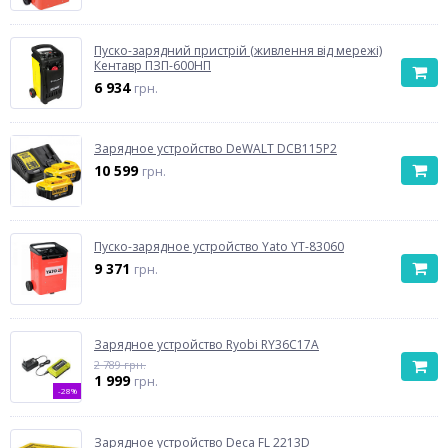
Пуско-зарядний пристрій (живлення від мережі)
Кентавр ПЗП-600НП
6 934
грн.
Зарядное устройство DeWALT DCB115P2
10 599
грн.
Пуско-зарядное устройство Yato YT-83060
9 371
грн.
Зарядное устройство Ryobi RY36C17A
2 789 грн.
1 999
грн.
-28%
Зарядное устройство Deca FL 2213D