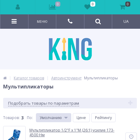
0
0
0
UA
МЕНЮ
Каталог товаров
Автоинструмент
Мультипликаторы
Мультипликаторы
Подобрать товары по параметрам
3
Товаров:
По
:
Умолчанию
Цене
Рейтингу
Мультипликатор 1/2"F x 1"M (26:1) усилие 173-
4500 Нм