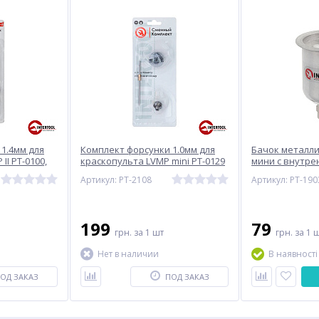
1.4мм для
Комплект форсунки 1.0мм для
Бачок металли
II PT-0100,
краскопульта LVMP mini PT-0129
мини с внутре
дюза,
(дюза, воздушная головка, игла)
M14x1, 125мл I
Артикул: PT-2108
Артикул: PT-190
 игла)
INTERTOOL PT-2108
199
79
грн.
за 1 шт
грн.
за 1 
Нет в наличии
В наявності
ОД ЗАКАЗ
ПОД ЗАКАЗ