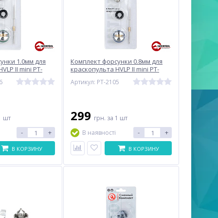
унки 1.0мм для
Комплект форсунки 0.8мм для
LP II mini PT-
краскопульта HVLP II mini PT-
оздушная головка,
0128 (дюза, воздушная головка,
6
Артикул: PT-2105
L
игла) INTERTOOL
299
1 шт
грн.
за 1 шт
-
+
-
+
В наявності
В КОРЗИНУ
В КОРЗИНУ