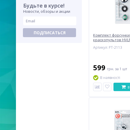
Будьте в курсе!
Новости, обзоры и акции
ПОДПИСАТЬСЯ
Комплект форсунки 
краскопультов HVLP 
РТ-0105, РТ-0105D (
Артикул: PT-2113
воздушная головка,
INTERTOOL PT-2113
599
грн.
за 1 шт
В наявності
В