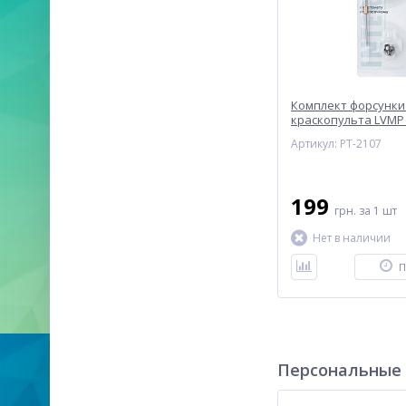
Комплект форсунки 
краскопульта LVMP 
(дюза, воздушная го
Артикул: PT-2107
INTERTOOL PT-2107
199
грн.
за 1 шт
Нет в наличии
П
Персональные