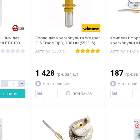
1.3мм для
Сопло для краскопульта Wagner
Комплект форс
II PT-0100,
315 Trade Tip3, 0.38 мм (553315)
краскопульта L
дюза,
(дюза, воздушн
Артикул: 553315
Артикул: PT-210
 игла)
INTERTOOL PT-
1 428
187
грн.
за 1 шт
грн.
за 
-
+
Нет в наличии
Нет в нали
ПОД ЗАКАЗ
 КОРЗИНУ