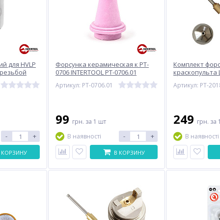
ий для HVLP
Форсунка керамическая к PT-
Комплект форс
 резьбой
0706 INTERTOOL PT-0706.01
краскопульта L
TOOL PT-1903
0132,PT-0133,PT
Артикул: PT-0706.01
Артикул: PT-201
0136 (дюза, в
99
249
грн.
за 1 шт
грн.
за 
-
+
-
+
В наявності
В наявності
 КОРЗИНУ
В КОРЗИНУ