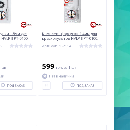
унки 1.8мм для
Комплект форсунки 1.4мм для
HVLP II PT-0100,
краскопультов HVLP II PT-0100,
05D (дюза,
РТ-0105, РТ-0105D (дюза,
8
Артикул: PT-2114
овка, игла)
воздушная головка, игла)
2118
INTERTOOL PT-2114
599
1 шт
грн.
за 1 шт
чии
Нет в наличии
ПОД ЗАКАЗ
ПОД ЗАКАЗ