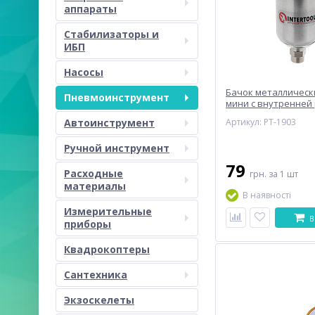
аппараты
Стабилизаторы и
ИБП
Насосы
Бачок металлическ
Пневмоинструмент
мини с внутренней
M14x1, 125мл INTER
Автоинструмент
Артикул: PT-1903
Ручной инструмент
79
Расходные
грн.
за 1 шт
материалы
В наявності
Измерительные
В
приборы
Квадрокоптеры
Сантехника
Экзоскелеты