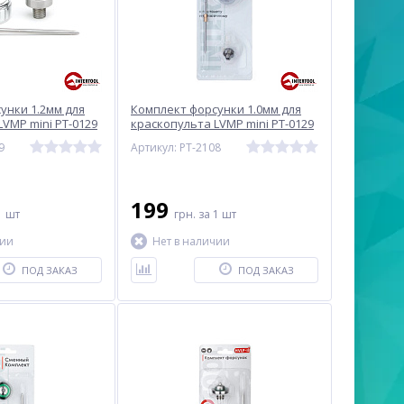
унки 1.2мм для
Комплект форсунки 1.0мм для
VMP mini PT-0129
краскопульта LVMP mini PT-0129
ая головка, игла)
(дюза, воздушная головка, игла)
9
Артикул: PT-2108
2109
INTERTOOL PT-2108
199
1 шт
грн.
за 1 шт
чии
Нет в наличии
ПОД ЗАКАЗ
ПОД ЗАКАЗ