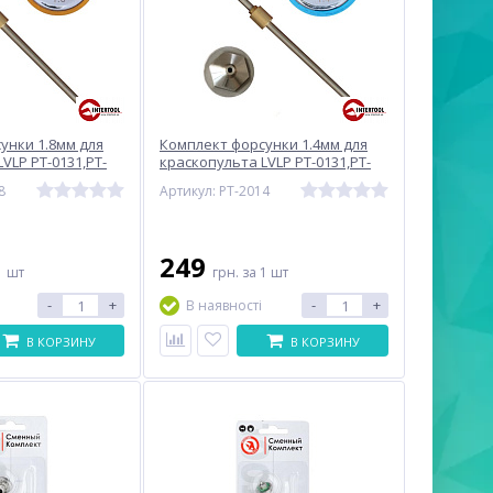
унки 1.8мм для
Комплект форсунки 1.4мм для
VLP PT-0131,PT-
краскопульта LVLP PT-0131,PT-
-0134,PT-0135,PT-
0132,PT-0133,PT-0134,PT-0135,PT-
8
Артикул: PT-2014
оздушная
0136 (дюза, воздушная
249
1 шт
грн.
за 1 шт
-
+
-
+
В наявності
В КОРЗИНУ
В КОРЗИНУ