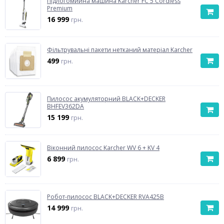
Підлогомийна машина Karcher FC 5 Cordless
Premium
16 999
грн.
Фільтрувальні пакети нетканий матеріал Karcher
499
грн.
Пилосос акумуляторний BLACK+DECKER
BHFEV362DA
15 199
грн.
Віконний пилосос Karcher WV 6 + KV 4
6 899
грн.
Робот-пилосос BLACK+DECKER RVA425B
14 999
грн.