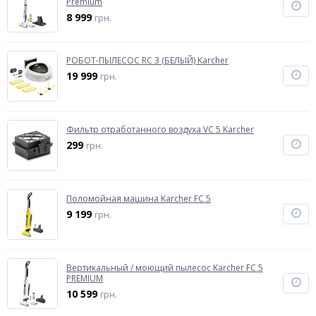
Premium
8 999
грн.
РОБОТ-ПЫЛЕСОС RC 3 (БЕЛЫЙ) Karcher
19 999
грн.
Фильтр отработанного воздуха VC 5 Karcher
299
грн.
Поломойная машина Karcher FC 5
9 199
грн.
Вертикальный / моющий пылесос Karcher FC 5
PREMIUM
10 599
грн.