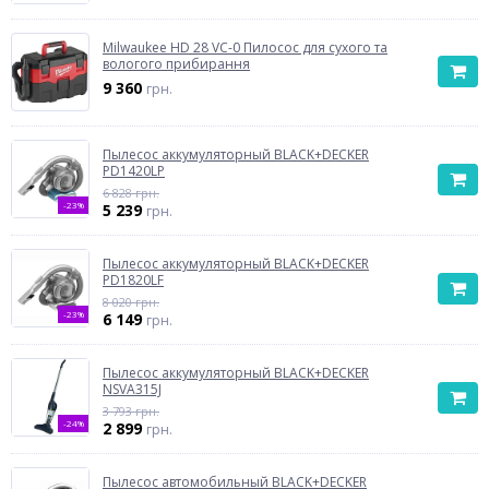
Milwaukee HD 28 VC-0 Пилосос для сухого та
вологого прибирання
9 360
грн.
Пылесос аккумуляторный BLACK+DECKER
PD1420LP
6 828 грн.
-23%
5 239
грн.
Пылесос аккумуляторный BLACK+DECKER
PD1820LF
8 020 грн.
-23%
6 149
грн.
Пылесос аккумуляторный BLACK+DECKER
NSVA315J
3 793 грн.
-24%
2 899
грн.
Пылесос автомобильный BLACK+DECKER