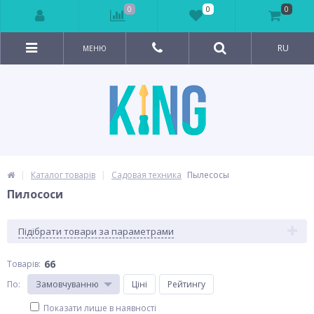
0
0
0
RU
МЕНЮ
Каталог товарів
Садовая техника
Пылесосы
Пилососи
Підібрати товари за параметрами
66
Товарів:
По
:
Замовчуванню
Ціні
Рейтингу
Показати лише в наявності