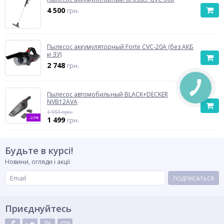
4 500
грн.
Пылесос аккумуляторный Forte CVC-20A (без АКБ
и ЗУ)
2 748
грн.
Пылесос автомобильный BLACK+DECKER
NVB12AVA
1 951 грн.
-23%
1 499
грн.
Будьте в курсі!
Новини, огляди і акції
ПОДПИСАТЬСЯ
Приєднуйтесь