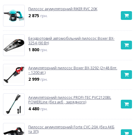
Пилосос акумуляторний RIKER RVC 20K
2 875
грн.
Бездротовий автомобільний пилосос Boxer BX-
3254 (90 Вт)
1 800
грн.
Акумуляторний пилосос Boxer BX-3292 (2×48 Влт.
– 1200 вт.)
2 999
грн.
Акумуляторний пилосос PROFI-TEC PVC2120BL
POWERLine (без акб , зарядного)
4 480
грн.
Пилосос акумуляторний Forte CVC-20A (без АКБ
та ЗП)