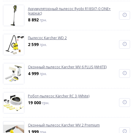
Аккумуляторный пылесос Ryobi R18SV7-0 ONE+
(каркас)
8 892
грн.
Пылесос Karcher WD 2
2 599
грн.
Оконный пылесос Karcher WV 6 PLUS (WHITE)
4 999
грн.
Робот-пылесос Kärcher RC 3 (White)
19 000
грн.
Оконный пылесос Karcher WV 2 Premium
1 999
грн.