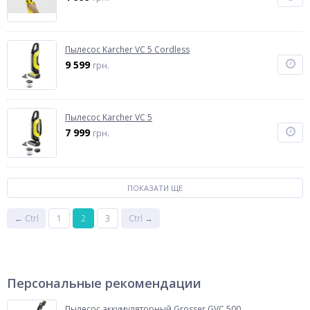
Пылесос Karcher VC 5 Cordless
9 599
грн.
Пылесос Karcher VC 5
7 999
грн.
ПОКАЗАТИ ЩЕ
← Ctrl
1
2
3
Ctrl →
Персональные рекомендации
Пылесос аккумуляторный Grosser GVC 500