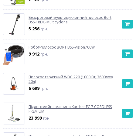
NEW
Бездротовий мультициклонний пилосос Bort
BSS-18DC-Multicyclone
5 256
грн.
Робот-пилосос BORT BSS-Vision700W
9 912
грн.
Пилосос гаражний WDC 220 (1000 Вт; 3600л/хв;
20л)
6 699
грн.
Підлогомийна машина Karcher FC 7 CORDLESS
PREMIUM
23 999
грн.