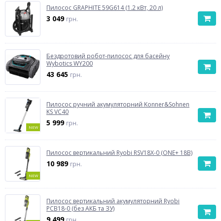
Пилосос GRAPHITE 59G614 (1.2 кВт, 20 л)
3 049
грн.
Бездротовий робот-пилосос для басейну
Wybotics WY200
43 645
грн.
Пилосос ручний акумуляторний Konner&Sohnen
KS VC40
5 999
грн.
NEW
Пилосос вертикальний Ryobi RSV18X-0 (ONE+ 18В)
10 989
грн.
NEW
Пилосос вертикальний акумуляторний Ryobi
РСВ18-0 (без АКБ та ЗУ)
9 499
грн.