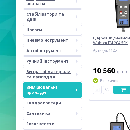
апарати
Стабілізатори та
ДБЖ
Насоси
Цифровий динамомет
Пневмоінструмент
Walcom FM-204-50K
Автоінструмент
Артикул: 1125
Ручний інструмент
10 560
Витратні матеріали
грн.
за 
та приладдя
В наличии
Вимірювальні
В
прилади
Квадрокоптери
Сантехніка
Екзоскелети