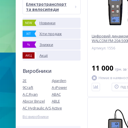
Електротранспорт
та велосипеди
Новинки
NEW
Хіти продаж
ХІТ
Цифровий динамомет
WALCOM FM-204-500
Знижки
%
Артикул: 1556
Акції
АКЦ
11 000
грн.
за 
Виробники
Немає в наявност
2E
4garden
9Craft
A-iPower
ПІД
A.C.Ryan
ABAC
Abicor Binzel
ABLE
AC Hydraulic A/S
Active
Всі виробники