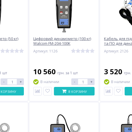
р (50 кг)
Цифровий динамометр (100 кг)
Кабель для пі
Walcom FM-204-100K
та ПО для дина
FM-207
Артикул: 1126
Артикул: 2126
10 560
3 520
1 шт
грн.
за 1 шт
грн.
-
+
-
+
В наличии
В наличии
 КОРЗИНУ
В КОРЗИНУ