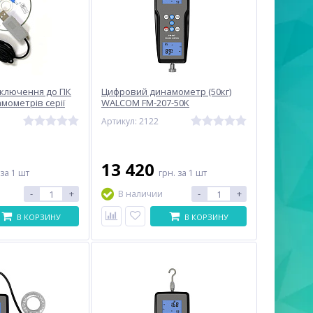
дключення до ПК
Цифровий динамометр (50кг)
мометрів серії
WALCOM FM-207-50K
Артикул: 2122
13 420
за 1 шт
грн.
за 1 шт
-
+
-
+
В наличии
В КОРЗИНУ
В КОРЗИНУ