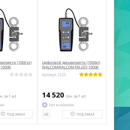
мометр (1000 кг)
Цифровой динамометр (1000кг)
-1000K
WALCOMWALCOM FM-207-1000K
Артикул: 2125
14 520
рн.
за 1 шт
грн.
за 1 шт
чии
Нет в наличии
ПОД ЗАКАЗ
ПОД ЗАКАЗ