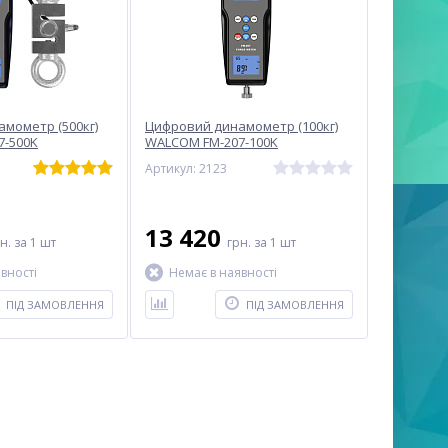
мометр (500кг)
Цифровий динамометр (100кг)
7-500K
WALCOM FM-207-100K
Артикул: 2123
13 420
рн.
за 1 шт
грн.
за 1 шт
вності
Немає в наявності
ПІД ЗАМОВЛЕННЯ
ПІД ЗАМОВЛЕННЯ