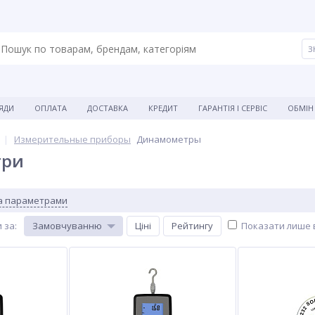
ЯДИ
ОПЛАТА
ДОСТАВКА
КРЕДИТ
ГАРАНТІЯ І СЕРВІС
ОБМІН
Измерительные приборы
Динамометры
три
за параметрами
 за
:
Замовчуванню
Ціні
Рейтингу
Показати лише в