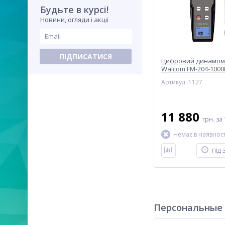
Будьте в курсі!
Новини, огляди і акції
ПІДПИСАТИСЯ
Цифровий динамомет
Walcom FM-204-1000
Артикул: 1127
11 880
грн.
за 
Немає в наявност
ПІД
Персональные