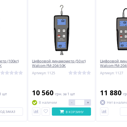
тр (100кг)
Цифровой динамометр (50 кг)
Цифровой дина
K
Walcom FM-204-50K
Walcom FM-204
Артикул: 1125
Артикул: 1127
10 560
11 880
1 шт
грн.
за 1 шт
г
-
+
В наличии
Нет в нали
ОД ЗАКАЗ
В КОРЗИНУ