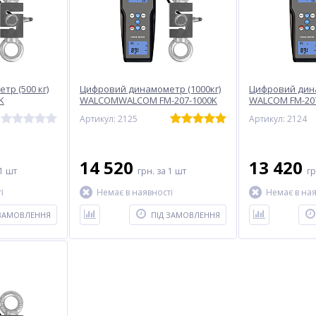
р (500 кг)
Цифровий динамометр (1000кг)
Цифровий дина
K
WALCOMWALCOM FM-207-1000K
WALCOM FM-20
Артикул: 2125
Артикул: 2124
14 520
13 420
1 шт
грн.
за 1 шт
г
і
Немає в наявності
Немає в ная
 ЗАМОВЛЕННЯ
ПІД ЗАМОВЛЕННЯ