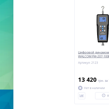
Цифровой динамоме
WALCOM FM-207-100
Артикул: 2123
13 420
грн.
за 
Нет в наличии
П