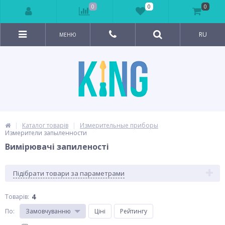
0
0
0
RU
МЕНЮ
Каталог товарів
Измерительные приборы
Измерители запыленности
Вимірювачі запиленості
Підібрати товари за параметрами
4
Товарів:
По
:
Замовчуванню
Ціні
Рейтингу