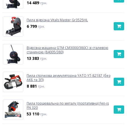
14 489
грн.
Пила відрізна Vitals Master Gr3525HL
6 799
грн.
Відрізна машина GTM CM3000/380CI зі сталевою
станиною (84005/380)
13 383
грн.
Пила стрічкова акумуляторна YATO YT-82187 (без
АКБ та ЗП)
8 881
грн.
Пила торцювальна по металу (портативна) Fen-is
FN 320
53 110
грн.