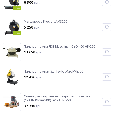
6 300
грн.
NEW
Металлорез Procraft AM3200
5 250
грн.
NEW
Пила монтажна FDB Maschinen GYQ 400 HP/220
13 650
грн.
Пила монтажная Stanley FatMax FME700
12 426
грн.
Станок для сверления отверстий под петли
(пневматический) Fen-is FN 950
37 710
грн.