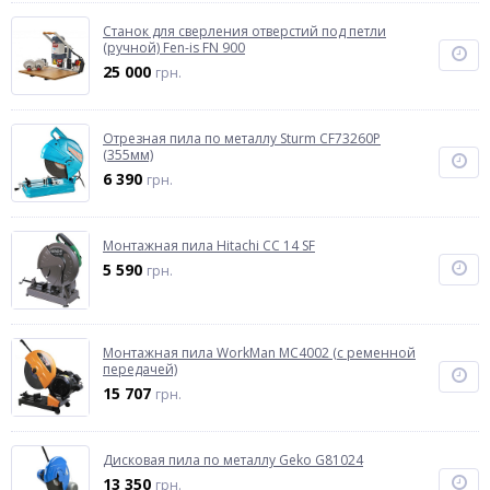
Станок для сверления отверстий под петли
(ручной) Fen-is FN 900
25 000
грн.
Отрезная пила по металлу Sturm CF73260P
(355мм)
6 390
грн.
Монтажная пила Hitachi CC 14 SF
5 590
грн.
Монтажная пила WorkMan MC4002 (с ременной
передачей)
15 707
грн.
Дисковая пила по металлу Geko G81024
13 350
грн.