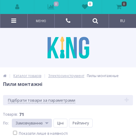
0
0
0
RU
МЕНЮ
Каталог товарів
Электроинструмент
Пилы монтажные
Пили монтажні
Підібрати товари за параметрами
71
Товарів:
По
:
Замовчуванню
Ціні
Рейтингу
Показати лише в наявності