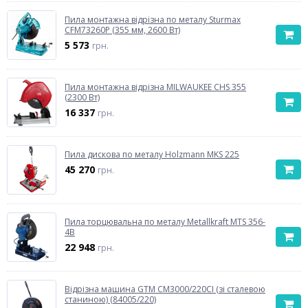
Пила монтажна відрізна по металу Sturmax
CFM73260P (355 мм, 2600 Вт)
5 573
грн.
Пила монтажна відрізна MILWAUKEE CHS 355
(2300 Вт)
16 337
грн.
Пила дискова по металу Holzmann MKS 225
45 270
грн.
Пила торцювальна по металу Metallkraft MTS 356-
4B
22 948
грн.
Відрізна машина GTM CM3000/220CI (зі сталевою
станиною) (84005/220)