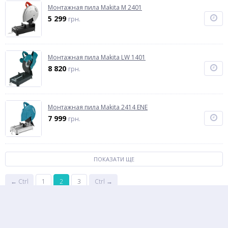
Монтажная пила Makita M 2401
5 299
грн.
Монтажная пила Makita LW 1401
8 820
грн.
Монтажная пила Makita 2414 ENE
7 999
грн.
ПОКАЗАТИ ЩЕ
← Ctrl
1
2
3
Ctrl →
Монтажні пили – для будівництва, металообробних
підприємств та домашніх робіт
Монтажна пила
дозволяє працювати з багатьма матеріалами, в