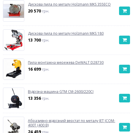
Дискова пила по металу Holzmann MKS 355ECO
20 570
грн.
Дискова пила по металу Holzmann MKS 180
13 700
грн.
Пила монтажна мережева DeWALT D28730
16 699
грн.
Відрізна машина GTM CM-2600/220CI
13 356
грн.
Абразивно-відрізний верстат по металу JET JCOM-
400T (400 В)
24 459
грн.