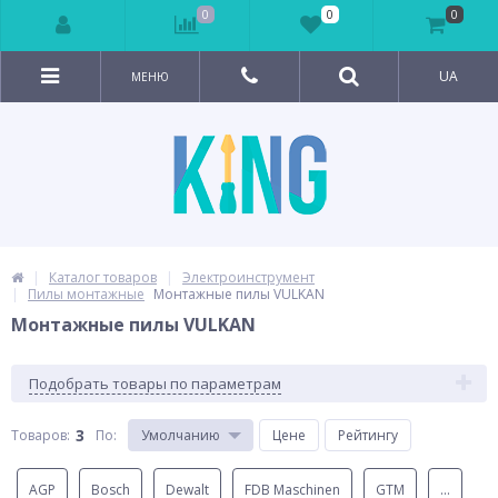
0
0
0
UA
МЕНЮ
Каталог товаров
Электроинструмент
Пилы монтажные
Монтажные пилы VULKAN
Монтажные пилы VULKAN
Подобрать товары по параметрам
3
Товаров:
По
:
Умолчанию
Цене
Рейтингу
AGP
Bosch
Dewalt
FDB Maschinen
GTM
...