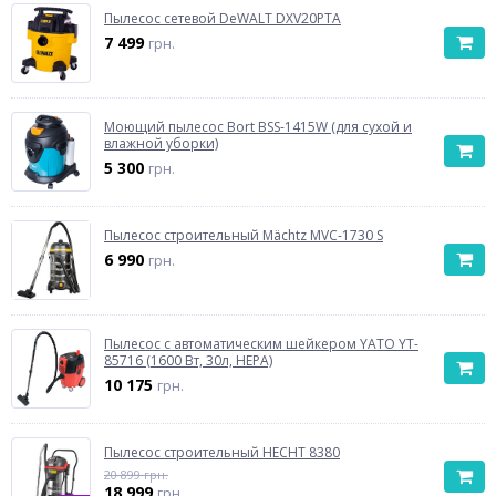
Пылесос сетевой DeWALT DXV20PTA
7 499
грн.
Моющий пылесос Bort BSS-1415W (для сухой и
влажной уборки)
5 300
грн.
Пылесос строительный Mächtz MVC-1730 S
6 990
грн.
Пылесос с автоматическим шейкером YATO YT-
85716 (1600 Вт, 30л, HEPA)
10 175
грн.
Пылесос строительный HECHT 8380
20 899 грн.
18 999
грн.