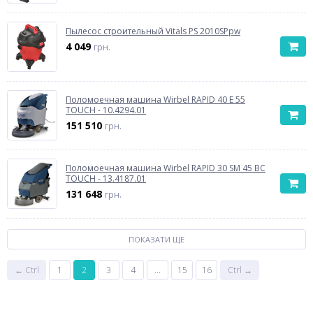
Пылесос строительный Vitals PS 2010SPpw
4 049
грн.
Поломоечная машина Wirbel RAPID 40 E 55
TOUCH - 10.4294.01
151 510
грн.
Поломоечная машина Wirbel RAPID 30 SM 45 BC
TOUCH - 13.4187.01
131 648
грн.
ПОКАЗАТИ ЩЕ
← Ctrl
1
2
3
4
...
15
16
Ctrl →