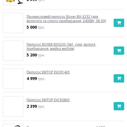
Промисловий пилосос Boxer BX-3232 (для
вологого та сухого прибирання, 2400Вт, VE-50)
5 000
грн.
Пилосос BOXER BX3233 (3в1, сухе, вологе
прибирання, мийка меблів)
5 200
грн.
Пилосос EMTOP EVCR1401
4 999
грн.
Пилосос EMTOP EVCR0801
2 399
грн.