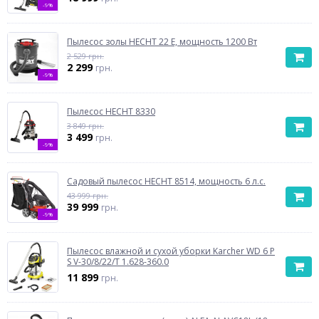
-9%
Пылесос золы HECHT 22 E, мощность 1200 Вт
2 529 грн.
2 299
грн.
-9%
Пылесос HECHT 8330
3 849 грн.
3 499
грн.
-9%
Садовый пылесос HECHT 8514, мощность 6 л.с.
43 999 грн.
39 999
грн.
-9%
Пылесос влажной и сухой уборки Karcher WD 6 P
S V-30/8/22/T 1.628-360.0
11 899
грн.