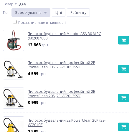
374
Товарів:
По
:
Замовчуванню
Ціні
Рейтингу
Показати лише в наявності
Пилосос будівельний Metabo ASA 30 M PC
(602087000)
13 868
грн.
Пилосос будівельний професійний 2E
PowerClean 30S (2E-VC3012SSD)
4 599
грн.
Пилосос будівельний професійний 2E
PowerClean 20S (2E-VC2012SSD)
3 999
грн.
Пилосос будівельний 2E PowerClean 20P (2E-
VC2010P)
2 599
грн.