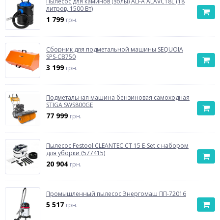
Пылесос для каминов (золы) ALFA ALAVC18L (18
литров, 1500 Вт)
1 799
грн.
Сборник для подметальной машины SEQUOIA
SPS-CB750
3 199
грн.
Подметальная машина бензиновая самоходная
STIGA SWS800GE
77 999
грн.
Пылесос Festool CLEANTEC CT 15 E-Set с набором
для уборки (577415)
20 904
грн.
Промышленный пылесос Энергомаш ПП-72016
5 517
грн.