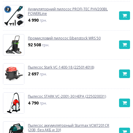
Акумуляторний пилосос PROFI-TEC PHV200BL
POWERLine
4 990
грн.
Промисловий пилосос Eibenstock WRS 50
92 508
грн.
Пылесос Stark VC-1400-18 (225014018)
2 697
грн.
Пылесос STARK VC-2001-30 HEPA (225020031)
4 790
грн.
Пылесос аккумуляторный Sturmax VCM7201CR
(20В, без АКБ и ЗУ)