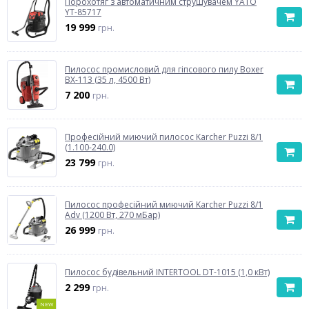
Порохотяг з автоматичним струшувачем YATO
YT-85717
19 999
грн.
Пилосос промисловий для гіпсового пилу Boxer
BX-113 (35 л, 4500 Вт)
7 200
грн.
Професійний миючий пилосос Karcher Puzzi 8/1
(1.100-240.0)
23 799
грн.
Пилосос професійний миючий Karcher Puzzi 8/1
Adv (1200 Вт, 270 мБар)
26 999
грн.
Пилосос будівельний INTERTOOL DT-1015 (1,0 кВт)
2 299
грн.
NEW