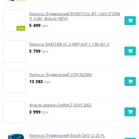
Пилосос будівельний INTERTOOL WT-1430 STORM
(1,4 кВт, фільтр HEPA)
5 499
грн.
NEW
Пилосос KARCHER VC 3 (ERP) KAP 1.198-051.0
5 799
грн.
Пилосос будівельний GTM JN208H
13 383
грн.
Фільтр-циклон DeWALT DXVCS002
3 999
грн.
Пилосос будівельний Bosch GAS 12-25 PL