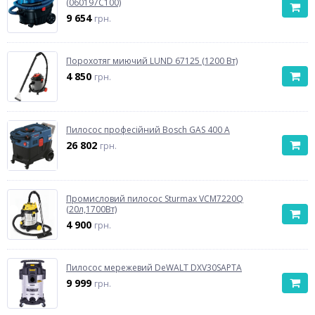
(060197C100)
9 654
грн.
Порохотяг миючий LUND 67125 (1200 Вт)
4 850
грн.
Пилосос професійний Bosch GAS 400 A
26 802
грн.
Промисловий пилосос Sturmax VCM7220Q
(20л,1700Вт)
4 900
грн.
Пилосос мережевий DeWALT DXV30SAPTA
9 999
грн.