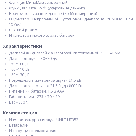
Функция Mин./Mакс. измерений
Функция "Data Hold" (удержание данных)
Возможность записи данных (до 65 измерений)
Индикатор неправильной установки диапазона "UNDER" или
"OVER"
Спящий режим
Индикатор низкого заряда батареи
Характеристики
Дисплей ЖК дисплей с аналоговой гистограммой, 53 × 41 мм
Диапазон звука - 30~80 дБ
- 50~100 дБ
- 60~110 дБ
- 80~130 дБ
Погрешность измерения звука- ±1,5 дБ
Диапазон частоты - от 31,5 Гц до 8000 Гц
Питание - 4 батареи, 1,5 В AAA
Габариты, мм - 273 × 70 × 39
Вес - 330 г.
Комплектация
Измеритель уровня звука UNI-T UT352
Батарейки
Инструкция пользователя