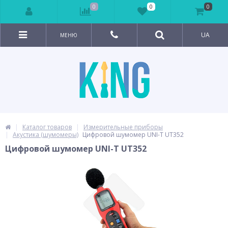
0
0
0
UA
МЕНЮ
Каталог товаров
Измерительные приборы
Акустика (шумомеры)
Цифровой шумомер UNI-T UT352
Цифровой шумомер UNI-T UT352