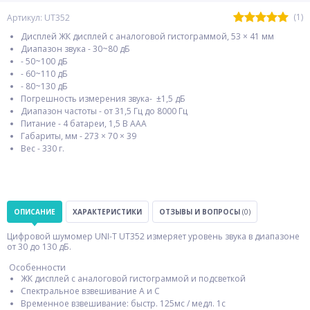
(1)
Артикул: UT352
Дисплей ЖК дисплей с аналоговой гистограммой, 53 × 41 мм
Диапазон звука - 30~80 дБ
- 50~100 дБ
- 60~110 дБ
- 80~130 дБ
Погрешность измерения звука- ±1,5 дБ
Диапазон частоты - от 31,5 Гц до 8000 Гц
Питание - 4 батареи, 1,5 В AAA
Габариты, мм - 273 × 70 × 39
Вес - 330 г.
ОПИСАНИЕ
ХАРАКТЕРИСТИКИ
ОТЗЫВЫ И ВОПРОСЫ
(0)
Цифровой шумомер UNI-T UT352 измеряет уровень звука в диапазоне
от 30 до 130 дБ.
Особенности
ЖК дисплей с аналоговой гистограммой и подсветкой
Спектральное взвешивание А и С
Временное взвешивание: быстр. 125мс / медл. 1с