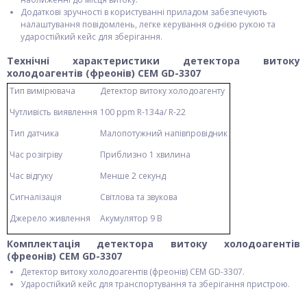
Додаткові зручності в користуванні приладом забезпечують
налаштування повідомлень, легке керування однією рукою та
ударостійкий кейс для зберігання.
Технічні характеристики детектора витоку
холодоагентів (фреонів) CEM GD-3307
Тип вимірювача
Детектор витоку холодоагенту
Чутливість виявлення
100 ppm R-134a/ R-22
Тип датчика
Малопотужний напівпровідник
Час розігріву
Приблизно 1 хвилина
Час відгуку
Менше 2 секунд
Сигналізація
Світлова та звукова
Джерело живлення
Акумулятор 9 В
Комплектація детектора витоку холодоагентів
(фреонів) CEM GD-3307
Детектор витоку холодоагентів (фреонів) CEM GD-3307.
Ударостійкий кейс для транспортування та зберігання пристрою.