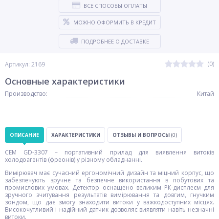
ВСЕ СПОСОБЫ ОПЛАТЫ
МОЖНО ОФОРМИТЬ В КРЕДИТ
ПОДРОБНЕЕ О ДОСТАВКЕ
(0)
Артикул: 2169
Основные характеристики
Производство:
Китай
ОПИСАНИЕ
ХАРАКТЕРИСТИКИ
ОТЗЫВЫ И ВОПРОСЫ
(0)
CEM GD-3307 – портативний прилад для виявлення витоків
холодоагентів (фреонів) у різному обладнанні.
Вимірювач має сучасний ергономічний дизайн та міцний корпус, що
забезпечують зручне та безпечне використання в побутових та
промислових умовах. Детектор оснащено великим РК-дисплеєм для
зручного зчитування результатів вимірювання та довгим, гнучким
зондом, що дає змогу знаходити витоки у важкодоступних місцях.
Високочутливий і надійний датчик дозволяє виявляти навіть незначні
витоки.