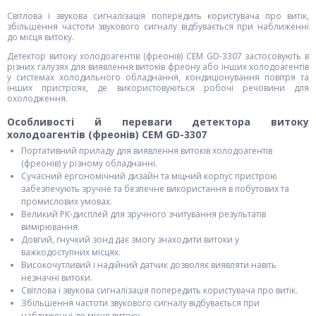
Світлова і звукова сигналізація попередить користувача про витік,
збільшення частоти звукового сигналу відбувається при наближенні
до місця витоку.
Детектор витоку холодоагентів (фреонів) CEM GD-3307 застосовують в
різних галузях для виявлення витоків фреону або інших холодоагентів
у системах холодильного обладнання, кондиціонування повітря та
інших пристроях, де використовуються робочі речовини для
охолодження.
Особливості й переваги детектора витоку
холодоагентів (фреонів) CEM GD-3307
Портативний приладу для виявлення витоків холодоагентів
(фреонів) у різному обладнанні.
Сучасний ергономічний дизайн та міцний корпус пристрою
забезпечують зручне та безпечне використання в побутових та
промислових умовах.
Великий РК-дисплей для зручного зчитування результатів
вимірювання.
Довгий, гнучкий зонд дає змогу знаходити витоки у
важкодоступних місцях.
Високочутливий і надійний датчик дозволяє виявляти навіть
незначні витоки.
Світлова і звукова сигналізація попередить користувача про витік.
Збільшення частоти звукового сигналу відбувається при
наближенні до місця витоку.