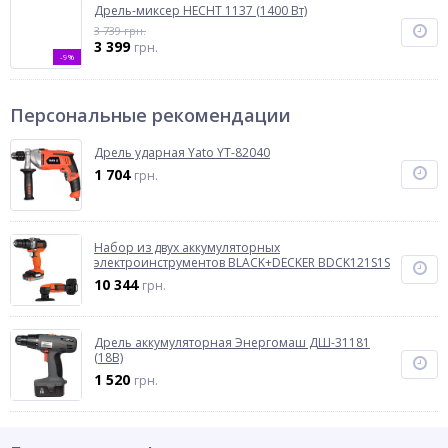
Дрель-миксер HECHT 1137 (1400 Вт)
3 739 грн.
3 399
грн.
-9%
Персональные рекомендации
Дрель ударная Yato YT-82040
1 704
грн.
Набор из двух аккумуляторных
электроинструментов BLACK+DECKER BDCK121S1S
10 344
грн.
Дрель аккумуляторная Энергомаш ДШ-31181
(18В)
1 520
грн.