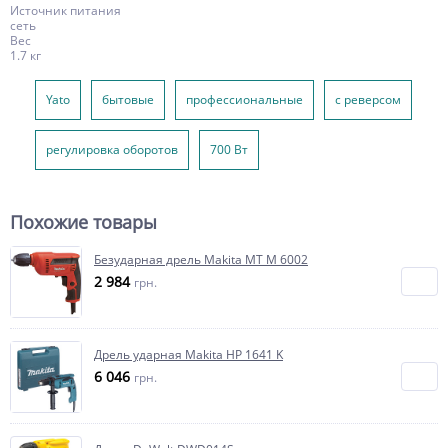
Источник питания
сеть
Вес
1.7 кг
Yato
бытовые
профессиональные
c реверсом
регулировка оборотов
700 Вт
Похожие товары
Безударная дрель Makita MT M 6002
2 984
грн.
Дрель ударная Makita HP 1641 K
6 046
грн.