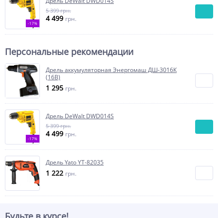
Дрель DeWalt DWD014S
5 399 грн.
4 499
грн.
-17%
Персональные рекомендации
Дрель аккумуляторная Энергомаш ДШ-3016К
(16В)
1 295
грн.
Дрель DeWalt DWD014S
5 399 грн.
4 499
грн.
-17%
Дрель Yato YT-82035
1 222
грн.
Будьте в курсе!