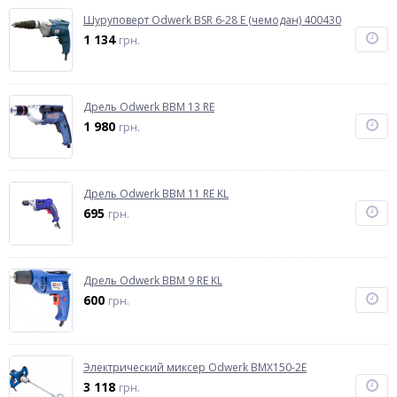
Шуруповерт Odwerk BSR 6-28 E (чемодан) 400430
1 134
грн.
Дрель Odwerk BBM 13 RE
1 980
грн.
Дрель Odwerk BBM 11 RE KL
695
грн.
Дрель Odwerk BBM 9 RE KL
600
грн.
Электрический миксер Odwerk BMX150-2E
3 118
грн.