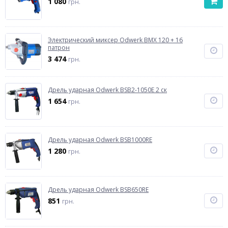
1 080
грн.
Электрический миксер Odwerk BMX 120 + 16
патрон
3 474
грн.
Дрель ударная Odwerk BSB2-1050E 2 ск
1 654
грн.
Дрель ударная Odwerk BSB1000RE
1 280
грн.
Дрель ударная Odwerk BSB650RE
851
грн.