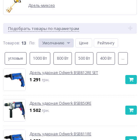
Дрель-миксер
Подобрать товары по параметрам
13
Товаров:
По
:
Умолчанию
Цене
Рейтингу
угловые
1000 Вт
800 Вт
500 Вт
400 Вт
...
Дрель ударная Odwerk BSB812RE SET
1 291
грн.
Дрель ударная Odwerk BSB850RE
1 502
грн.
Дрель ударная Odwerk BSB811RE