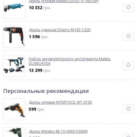
Дрель угловая Makita DA3011F (450 Вт)
10 332
грн.
Дрель ударная Dnipro-M HD-132D
1 596
грн.
Набор аккумуляторного инструмента Makita
DLXMUA504
13 299
грн.
Персональные рекомендации
Дрель сетевая INTERTOOL WT-0105
599
грн.
Дрель Metabo BE 10 (600133000)