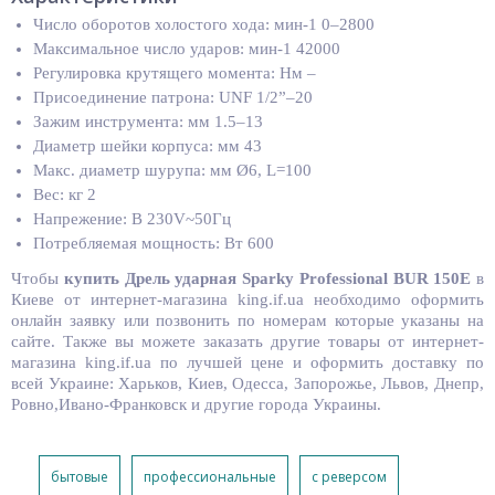
Число оборотов холостого хода: мин-1 0–2800
Максимальное число ударов: мин-1 42000
Регулировка крутящего момента: Нм –
Присоединение патрона: UNF 1/2”–20
Зажим инструмента: мм 1.5–13
Диаметр шейки корпуса: мм 43
Макс. диаметр шурупа: мм Ø6, L=100
Вес: кг 2
Напрежение: В 230V~50Гц
Потребляемая мощность: Вт 600
Чтобы
купить
Дрель ударная Sparky Professional BUR 150E
в
Киеве от интернет-магазина king.if.ua необходимо оформить
онлайн заявку или позвонить по номерам которые указаны на
сайте. Также вы можете заказать другие товары от интернет-
магазина king.if.ua по лучшей цене и оформить доставку по
всей Украине: Харьков, Киев, Одесса, Запорожье, Львов, Днепр,
Ровно,Ивано-Франковск и другие города Украины.
бытовые
профессиональные
c реверсом