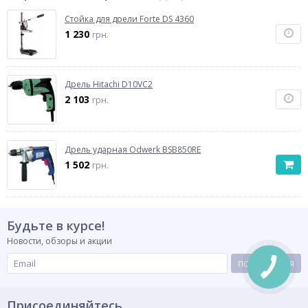
Стойка для дрели Forte DS 4360
1 230
грн.
Дрель Hitachi D10VC2
2 103
грн.
Дрель ударная Odwerk BSB850RE
1 502
грн.
Будьте в курсе!
Новости, обзоры и акции
ПОДПИСАТЬСЯ
Присоединяйтесь