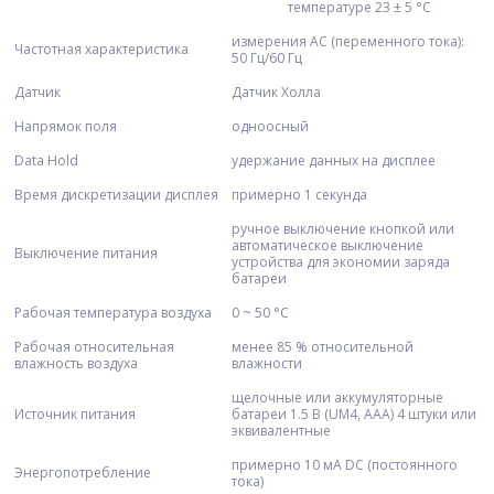
температуре 23 ± 5 °С
измерения AC (переменного тока):
Частотная характеристика
50 Гц/60 Гц
Датчик
Датчик Холла
Напрямок поля
одноосный
Data Hold
удержание данных на дисплее
Время дискретизации дисплея
примерно 1 секунда
ручное выключение кнопкой или
автоматическое выключение
Выключение питания
устройства для экономии заряда
батареи
Рабочая температура воздуха
0 ~ 50 °C
Рабочая относительная
менее 85 % относительной
влажность воздуха
влажности
щелочные или аккумуляторные
Источник питания
батареи 1.5 В (UM4, AАA) 4 штуки или
эквивалентные
примерно 10 мА DC (постоянного
Энергопотребление
тока)