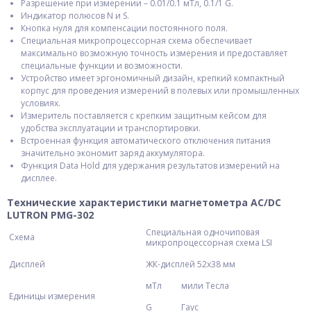
Разрешение при измерении – 0.01/0.1 мТл, 0.1/1 G.
Индикатор полюсов N и S.
Кнопка нуля для компенсации постоянного поля.
Специальная микропроцессорная схема обеспечивает
максимально возможную точность измерения и предоставляет
специальные функции и возможности.
Устройство имеет эргономичный дизайн, крепкий компактный
корпус для проведения измерений в полевых или промышленных
условиях.
Измеритель поставляется с крепким защитным кейсом для
удобства эксплуатации и транспортировки.
Встроенная функция автоматического отключения питания
значительно экономит заряд аккумулятора.
Функция Data Hold для удержания результатов измерений на
дисплее.
Технические характеристики магнетометра AC/DC
LUTRON PMG-302
Специальная одночиповая
Схема
микропроцессорная схема LSI
Дисплей
ЖК-дисплей 52х38 мм
мТл
мили Тесла
Единицы измерения
G
Гаус