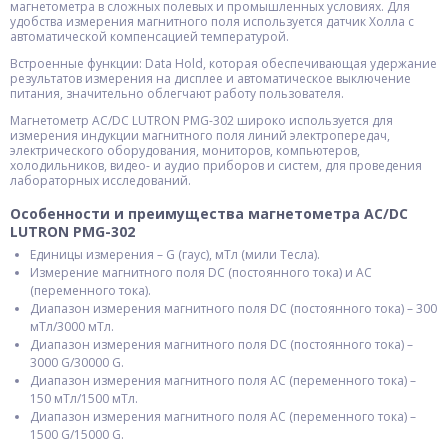
магнетометра в сложных полевых и промышленных условиях. Для
удобства измерения магнитного поля используется датчик Холла с
автоматической компенсацией температурой.
Встроенные функции: Data Hold, которая обеспечивающая удержание
результатов измерения на дисплее и автоматическое выключение
питания, значительно облегчают работу пользователя.
Магнетометр AC/DC LUTRON PMG-302 широко используется для
измерения индукции магнитного поля линий электропередач,
электрического оборудования, мониторов, компьютеров,
холодильников, видео- и аудио приборов и систем, для проведения
лабораторных исследований.
Особенности и преимущества магнетометра AC/DC
LUTRON PMG-302
Единицы измерения – G (гаус), мТл (мили Тесла).
Измерение магнитного поля DC (постоянного тока) и AC
(переменного тока).
Диапазон измерения магнитного поля DC (постоянного тока) – 300
мТл/3000 мТл.
Диапазон измерения магнитного поля DC (постоянного тока) –
3000 G/30000 G.
Диапазон измерения магнитного поля AC (переменного тока) –
150 мТл/1500 мТл.
Диапазон измерения магнитного поля AC (переменного тока) –
1500 G/15000 G.