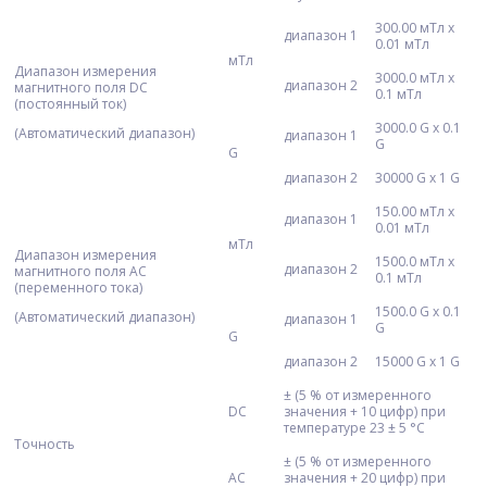
300.00 мТл x
диапазон 1
0.01 мТл
мТл
Диапазон измерения
3000.0 мТл x
диапазон 2
магнитного поля DC
0.1 мТл
(постоянный ток)
3000.0 G x 0.1
(Автоматический диапазон)
диапазон 1
G
G
диапазон 2
30000 G x 1 G
150.00 мТл x
диапазон 1
0.01 мТл
мТл
Диапазон измерения
1500.0 мТл x
диапазон 2
магнитного поля AC
0.1 мТл
(переменного тока)
1500.0 G x 0.1
(Автоматический диапазон)
диапазон 1
G
G
диапазон 2
15000 G x 1 G
± (5 % от измеренного
DC
значения + 10 цифр) при
температуре 23 ± 5 °С
Точность
± (5 % от измеренного
AC
значения + 20 цифр) при