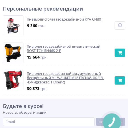
Персональные рекомендации
Пневмопистолет гвоздезабивной KYA CN80
9 360
грн.
Пистолет гвоздезабивной пневматический
BOSTITCH RN46K-2-E
15 664
грн.
Пистолет гвоздозабивной аккумуляторный
бесщёточный MILWAUKEE M18 FRCN45-0X (19-
45мм)(каркас, HDкейс)
30 373
грн.
Будьте в курсе!
Новости, обзоры и акции
ПОДПИСАТЬСЯ