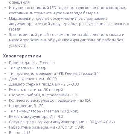
освещения.
Интуитивно понятный LED-индикатор для постоянного контроля
состояния инструмента и уровня заряда батареи.
Максимально простое обслуживание: быстрая замена
аккумулятора и легкий доступ для быстрого удаления застрявшего
гвоздя.
Эргономичный дизайн с элементами из облегченного сплава и
мягкой прорезиненной рукояткой для длительной работы без
усталости.
Характеристики
Производитель - Freeman
Тип крепежа - Гвоздь
Тип крепежного элемента - PR, Реечные гвозди 34°
Длина крепежа, мм - 60-90
Диаметр стержня гвоздя, мм - 2.87-3.33
Емкость магазина - 50 гвоздей
Скорость работы, выстрелов/мин - 120
Количество выстрелов до подзарядки - до 950
Напряжение, В - 20
Тип аккумулятора - Freeman F20 (Li-Ion)
Емкость аккумулятора, Ач - 4.0
Среднее время зарядки аккумулятора, мин - 90 (для 4.0 Ач)
Габаритные размеры, мм - 370 х 131 х 340
Вес, кг - 4.13