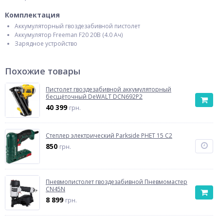
Комплектация
Аккумуляторный гвоздезабивной пистолет
Аккумулятор Freeman F20 20В (4.0 Ач)
Зарядное устройство
Похожие товары
Пистолет гвоздезабивной аккумуляторный
бесщёточный DeWALT DCN692P2
40 399
грн.
Степлер электрический Parkside PHET 15 C2
850
грн.
Пневмопистолет гвоздезабивной Пневмомастер
CN45N
8 899
грн.