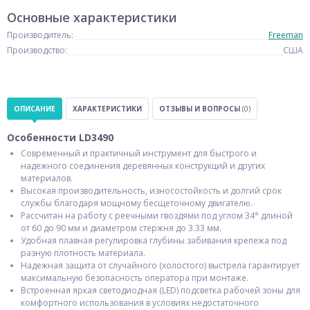
Основные характеристики
Производитель:
Freeman
Производство:
США
ОПИСАНИЕ
ХАРАКТЕРИСТИКИ
ОТЗЫВЫ И ВОПРОСЫ
(0)
Особенности LD3490
Современный и практичный инструмент для быстрого и
надежного соединения деревянных конструкций и других
материалов.
Высокая производительность, износостойкость и долгий срок
службы благодаря мощному бесщеточному двигателю.
Рассчитан на работу с реечными гвоздями под углом 34° длиной
от 60 до 90 мм и диаметром стержня до 3.33 мм.
Удобная плавная регулировка глубины забивания крепежа под
разную плотность материала.
Надежная защита от случайного (холостого) выстрела гарантирует
максимальную безопасность оператора при монтаже.
Встроенная яркая светодиодная (LED) подсветка рабочей зоны для
комфортного использования в условиях недостаточного