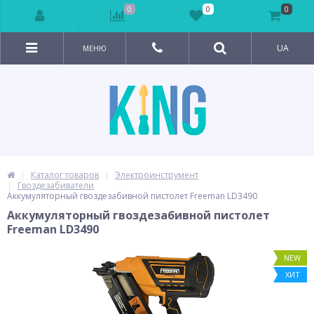
0
0
0
UA
МЕНЮ
Каталог товаров
Электроинструмент
Гвоздезабиватели
Аккумуляторный гвоздезабивной пистолет Freeman LD3490
Аккумуляторный гвоздезабивной пистолет
Freeman LD3490
NEW
ХИТ