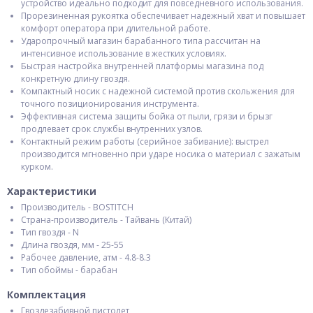
устройство идеально подходит для повседневного использования.
Прорезиненная рукоятка обеспечивает надежный хват и повышает
комфорт оператора при длительной работе.
Ударопрочный магазин барабанного типа рассчитан на
интенсивное использование в жестких условиях.
Быстрая настройка внутренней платформы магазина под
конкретную длину гвоздя.
Компактный носик с надежной системой против скольжения для
точного позиционирования инструмента.
Эффективная система защиты бойка от пыли, грязи и брызг
продлевает срок службы внутренних узлов.
Контактный режим работы (серийное забивание): выстрел
производится мгновенно при ударе носика о материал с зажатым
курком.
Характеристики
Производитель - BOSTITCH
Страна-производитель - Тайвань (Китай)
Тип гвоздя - N
Длина гвоздя, мм - 25-55
Рабочее давление, атм - 4.8-8.3
Тип обоймы - барабан
Комплектация
Гвоздезабивной пистолет