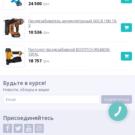
24 500
грн.
Гвоздезабиватель аккумуляторный AEG B 16N 18-
0
10 536
грн.
Пистолет гвоздезабивной BOSTITCH RN46DW-
1EPAL
18 757
грн.
Будьте в курсе!
Новости, обзоры и акции
ПОДПИСАТЬСЯ
КНОПКА
СВЯЗИ
Присоединяйтесь