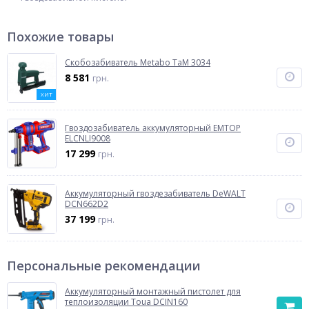
Похожие товары
Cкобозабиватель Metabo TaM 3034
8 581
грн.
ХИТ
Гвоздозабиватель аккумуляторный EMTOP
ELCNLI9008
17 299
грн.
Аккумуляторный гвоздезабиватель DeWALT
DCN662D2
37 199
грн.
Персональные рекомендации
Аккумуляторный монтажный пистолет для
теплоизоляции Toua DCIN160