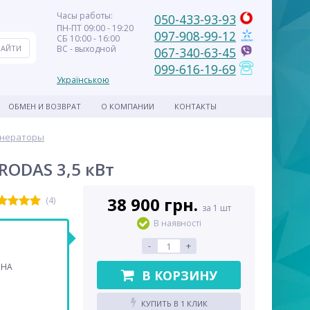
Часы работы:
050-433-93-93
ПН-ПТ 09:00 - 19:20
097-908-99-12
СБ 10:00 - 16:00
ВС - выходной
067-340-63-45
099-616-19-69
Українською
ОБМЕН И ВОЗВРАТ
О КОМПАНИИ
КОНТАКТЫ
енераторы
ODAS 3,5 кВт
38 900 грн.
(4)
за 1 шт
В наявності
-
+
ВНА
В КОРЗИНУ
КУПИТЬ В 1 КЛИК