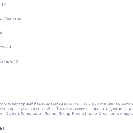
 1,4
ая/электро
4
актный
ка, л: 10
тор инверторный бензиновый GENERGY RODAS 3,5 кВт в нашем интер
 которые указаны на сайте. Также вы можете заказать другие това
ев, Одесса, Запорожье, Львов, Днепр, Ровно,Ивано-Франковск и друг
ры