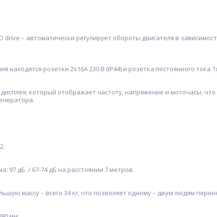
drive – автоматически регулирует обороты двигателя в зависимост
 находятся розетки 2х16А 230 В (IP44) и розетка постоянного тока 1
исплея, который отображает частоту, напряжение и моточасы, что
енератора.
2.
 97 дБ / 67-74 дБ на расстоянии 7 метров.
ую массу – всего 34 кг, что позволяет одному – двум людям перен
90 мм.