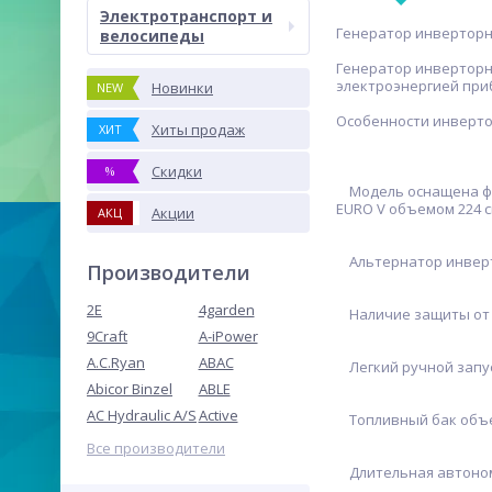
Электротранспорт и
Генератор инверторн
велосипеды
Генератор инверторн
электроэнергией приб
Новинки
NEW
Особенности инверто
Хиты продаж
ХИТ
Скидки
%
Модель оснащена фи
EURO V объемом 224 см
Акции
АКЦ
Альтернатор инверто
Производители
2E
4garden
Наличие защиты от н
9Craft
A-iPower
A.C.Ryan
ABAC
Легкий ручной запуск
Abicor Binzel
ABLE
AC Hydraulic A/S
Active
Топливный бак объе
Все производители
Длительная автономн