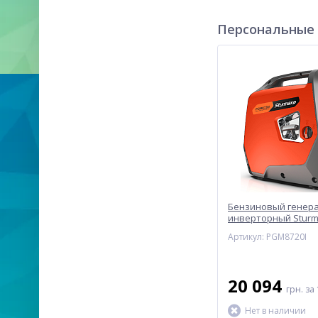
Персональные
Бензиновый генер
инверторный Sturm
Артикул: PGM8720I
20 094
грн.
за 
Нет в наличии