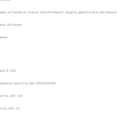
ы, которая не только обеспечивает защиту двигателя и альтернато
ль: Испания.
ания.
, В: 230
рина х высота), мм: 530х350х490
ть, кВт: 3,8
ь, кВт: 3,5