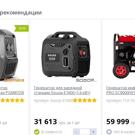
 рекомендации
NEW
атор
Генератор для зарядной
Генератор ин
ax PGM8720I
станции Souop E1600 (1.6 кВт)
PRO SC9000iYESA
Артикул: Souop E1600
Артикул: 110-70
31 613
59 999
1 шт
грн.
за 1 шт
г
-
+
В наявності
Нет в нали