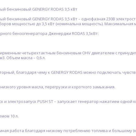
ый бензиновый GENERGY RODAS 3,5 кВт
ый бензиновый GENERGY RODAS 3,5 кВт – однофазная 230В электрост
оров мощностью до 3,5 кВт (номинальна мощность). Максимальная м
рного бензогенератора Дженерджи RODAS 3,5кВт:
рменным четырехтактным бензиновым OHV двигателем с принуди
3. Объем масла – 0,6 л.
рный, благодаря чему к GENERGY RODAS можно подключать чувств
изкого уровня масла, перегрузки и короткого замыкания.
 и электрозапуск PUSH ST – запускает генератор нажатием одной кн
мом 10 л.
ая работа благодаря низкому потреблению топлива и большому (ка