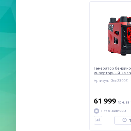
Генератор бензин
инверторный Daish
Артикул: iGen2300Z
61 999
грн.
за 
Нет в наличии
П