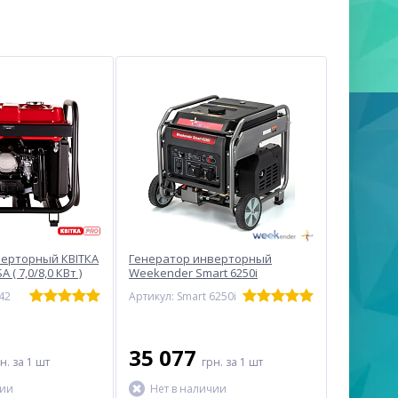
верторный КВІТКА
Генератор инверторный
 ( 7,0/8,0 КВт )
Weekender Smart 6250i
(открытого типа)
42
Артикул: Smart 6250i
35 077
рн.
за 1 шт
грн.
за 1 шт
чии
Нет в наличии