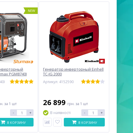
NEW
нверторный
Генератор инверторный Einhell
rmax PGM8740I
TC-IG 2000
40I
Артикул: 4152590
26 899
рн.
за 1 шт
грн.
за 1 шт
-
+
-
+
В наявності
В КОРЗИНУ
В КОРЗИНУ