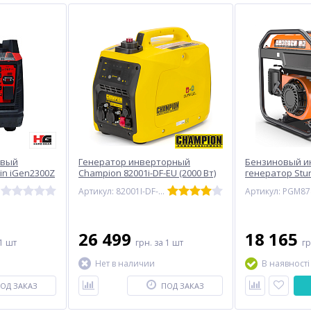
овый
Генератор инверторный
Бензиновый и
in iGen2300Z
Champion 82001i-DF-EU (2000 Вт)
генератор Stu
Артикул: 82001I-DF-EU
Артикул: PGM87
26 499
18 165
1 шт
грн.
за 1 шт
г
Нет в наличии
В наявності
ОД ЗАКАЗ
ПОД ЗАКАЗ