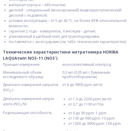
материал корпуса – ABS-пластик;
дисплей - специальный (монохромный) жидкокристаллический
дисплей с подсветкой;
условия эксплуатации – от 5 до 40 °С, не более 85% относительной
влажности;
гарантия 2 года – измеритель, 6 месяцев – датчик;
упакованный в удобный кейс для транспортировки;
поставляется с аксессуарами (см. табл. технических характеристик).
Технические характеристики нитратомера HORIBA
-
LAQUAtwin NO3-11 (NO3
)
Принцип измерения
ионоселективный электрод
Минимальный объем
0,3 мл (0,05 мл с бумажным
исследуемого образца
пробоотборником)
Диапазон измерения нитратов
от 6 до 9900 ppm (мг/л)
-
(NO
)
3
Диапазон измерения нитрат-
от 1,4 до 2200 ppm (мг/л)
-
азота (NO
N)
от 0,7 до 1100 кг/10а
3
Разрешающая способность
от 6 до 99 ppm: 1 ppm
от 100 до 990 ppm: 10 ppm
от 1000 до 9900 ppm: 100 ppm