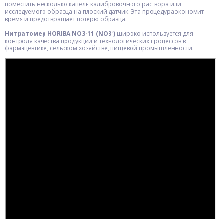
поместить несколько капель калибровочного раствора или
исследуемого образца на плоский датчик. Эта процедура экономит
время и предотвращает потерю образца.
-
Нитратомер HORIBA NO3-11 (NO3
)
широко используется для
контроля качества продукции и технологических процессов в
фармацевтике, сельском хозяйстве, пищевой промышленности.