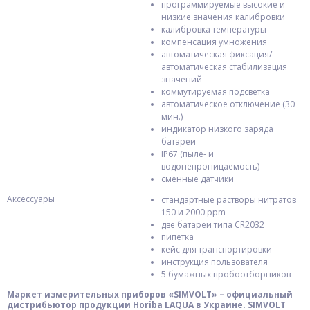
программируемые высокие и
низкие значения калибровки
калибровка температуры
компенсация умножения
автоматическая фиксация/
автоматическая стабилизация
значений
коммутируемая подсветка
автоматическое отключение (30
мин.)
индикатор низкого заряда
батареи
IP67 (пыле- и
водонепроницаемость)
сменные датчики
Аксессуары
стандартные растворы нитратов
150 и 2000 ppm
две батареи типа CR2032
пипетка
кейс для транспортировки
инструкция пользователя
5 бумажных пробоотборников
Маркет измерительных приборов «SIMVOLT» – официальный
дистрибьютор продукции Horiba LAQUA в Украине. SIMVOLT