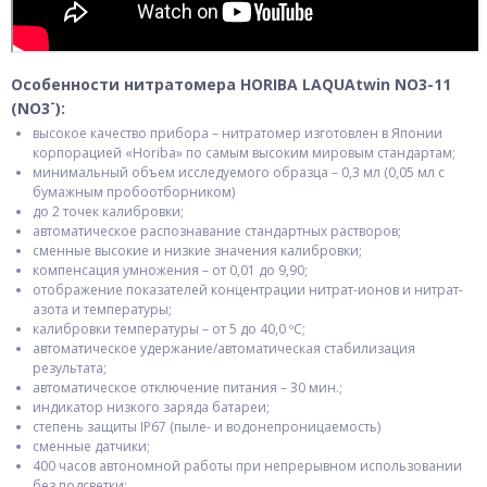
Особенности нитратомера HORIBA LAQUAtwin NO3-11
-
(NO3
):
высокое качество прибора – нитратомер изготовлен в Японии
корпорацией «Horiba» по самым высоким мировым стандартам;
минимальный объем исследуемого образца – 0,3 мл (0,05 мл с
бумажным пробоотборником)
до 2 точек калибровки;
автоматическое распознавание стандартных растворов;
сменные высокие и низкие значения калибровки;
компенсация умножения – от 0,01 до 9,90;
отображение показателей концентрации нитрат-ионов и нитрат-
азота и температуры;
калибровки температуры – от 5 до 40,0 ºC;
автоматическое удержание/автоматическая стабилизация
результата;
автоматическое отключение питания – 30 мин.;
индикатор низкого заряда батареи;
степень защиты IP67 (пыле- и водонепроницаемость)
сменные датчики;
400 часов автономной работы при непрерывном использовании
без подсветки;