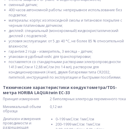
сменный датчик;
400 часов автономной работы: непрерывное использование без
подсветки;
материалы: корпус из эпоксидной смолы и титановое покрытие с
черным платиновым датчиком;
дисплей: специальный (монохромный) жидкокристаллический
дисплей с подсветкой;
условия эксплуатации: от 5 до 40 °С, не более 85 % относительной
влажности;
гарантия 2 года – измеритель, 3 месяца – датчик;
упакован в удобный кейс для транспортировки;
поставляется со стандартными растворами электропроводности
1413 мкС/см и 12,88 мС/см (по 14 мл), раствором для
кондиционирования (4 мл), двумя батареями типа CR2032,
пипеткой, инструкцией по эксплуатации и быстрыми пособиями.
Технические характеристики кондуктометра/TDS-
метра HORIBA LAQUAtwin EC-33
Принцип измерения
2 биполярных электрода переменного тока
Минимальный объем
0,12 мл
образца
Диапазон измерения
0–199 мкС/см: 1мкС/см
проводимости и
200–1999 мкС/см: 1мкС/см
разрешающая