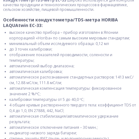
Кондуктометр/TDS-метр EC-33
широко используется для контроля
качества продукции и технологических процессов в фармацевтике,
сельском хозяйстве, пищевой промышленности.
Особенности кондуктометра/TDS-метра HORIBA
LAQUAtwin EC-33:
высокое качество прибора – прибор изготовлен в Японии
корпорацией «Horiba» по самым высоким мировым стандартам;
минимальный объем исследуемого образца: 0,12 мл
до 3 точек калибровки;
отображение показателей проводимости, солености и
температуры;
автоматический выбор диапазона;
автоматическая калибровка;
автоматическое распознавание стандартных растворов: 1413 мкС/
см, 12.88 мС/см, 111.8 мС/см;
автоматическая компенсация температуры: фиксированное
значение 2 %/ºC;
калибровки температуры от 5 до 40,0 ºC;
4 общие кривые растворенного твердого тела: коэффициент TDS от
0,4 до 1,0, EN 27888, 442, NaCl;
автоматическая стабилизация/автоматическое удержание
результата;
автоматическое отключение питания – 30 мин.;
индикатор низкого заряда батареи;
степень защиты IP67 (пыле- и водонепроницаемость)