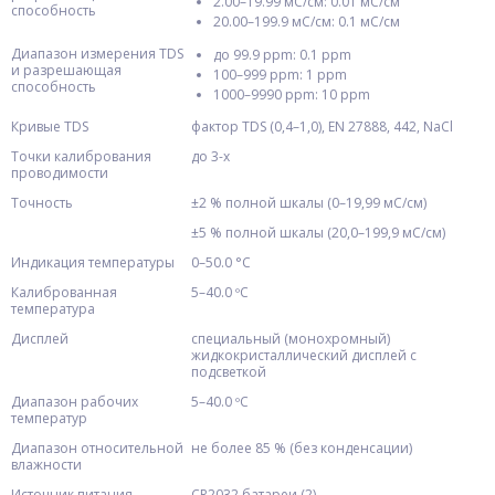
2.00–19.99 мС/см: 0.01 мС/см
способность
20.00–199.9 мС/см: 0.1 мС/см
Диапазон измерения TDS
до 99.9 ppm: 0.1 ppm
и разрешающая
100–999 ppm: 1 ppm
способность
1000–9990 ppm: 10 ppm
Кривые TDS
фактор TDS (0,4–1,0), EN 27888, 442, NaCl
Точки калибрования
до 3-х
проводимости
Точность
±2 % полной шкалы (0–19,99 мС/см)
±5 % полной шкалы (20,0–199,9 мС/см)
Индикация температуры
0–50.0 °C
Калиброванная
5–40.0 ºC
температура
Дисплей
специальный (монохромный)
жидкокристаллический дисплей с
подсветкой
Диапазон рабочих
5–40.0 ºC
температур
Диапазон относительной
не более 85 % (без конденсации)
влажности
Источник питания
CR2032 батареи (2)