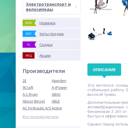
Электротранспорт и
велосипеды
Новинки
NEW
Хиты продаж
ХИТ
Скидки
%
Акции
АКЦ
ОПИСАНИЕ
Производители
2E
4garden
Эта мотокоса оснащ
9Craft
A-iPower
стабильную работу. 
A.C.Ryan
ABAC
высокой травы.
Abicor Binzel
ABLE
Дополнительным преи
антивибрационную си
AC Hydraulic A/S
Active
бензиновая Z 261 от
быстро и эффективно
Все производители
Однако перед исполь