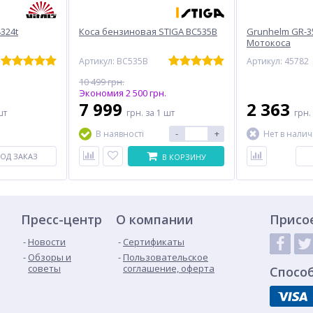
4324t
Коса бензиновая STIGA BC535B
Grunhelm GR-35
Мотокосa
Артикул: BC535B
Артикул: 45782
10 499 грн.
Экономия 2 500 грн.
7 999
2 363
шт
грн.
за 1 шт
грн.
-
+
В наявності
Нет в нали
ОД ЗАКАЗ
В КОРЗИНУ
Пресс-центр
О компании
Присо
Новости
Сертификаты
Обзоры и
Пользовательское
советы
соглашение, оферта
Спосо