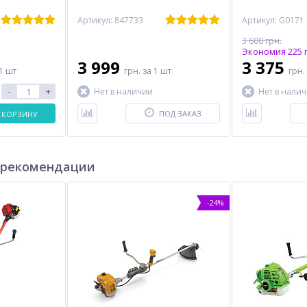
Артикул: 847733
Артикул: G0171
3 600 грн.
Экономия 225 г
3 999
3 375
1 шт
грн.
за 1 шт
грн.
-
+
Нет в наличии
Нет в нали
ПОД ЗАКАЗ
 КОРЗИНУ
 рекомендации
-24%