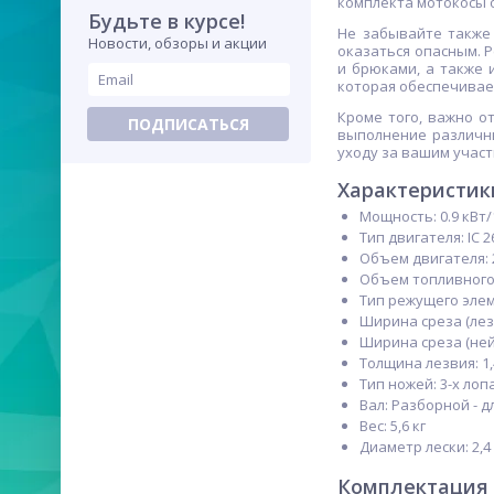
комплекта мотокосы 
Будьте в курсе!
Не забывайте также 
Новости, обзоры и акции
оказаться опасным. 
и брюками, а также 
которая обеспечивае
Кроме того, важно о
ПОДПИСАТЬСЯ
выполнение различн
уходу за вашим участ
Характеристик
Мощность: 0.9 кВт/1
Тип двигателя: IC 2
Объем двигателя: 
Объем топливного 
Тип режущего элем
Ширина среза (лез
Ширина среза (ней
Толщина лезвия: 1,
Тип ножей: 3-х ло
Вал: Разборной - 
Вес: 5,6 кг
Диаметр лески: 2,4
Комплектация