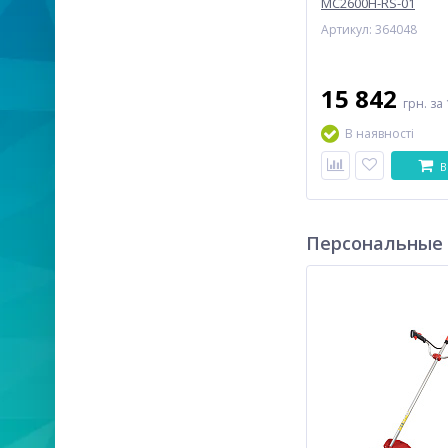
MC2600H-RS-01
Артикул: 364048
15 842
грн.
за 
В наявності
В
Персональные