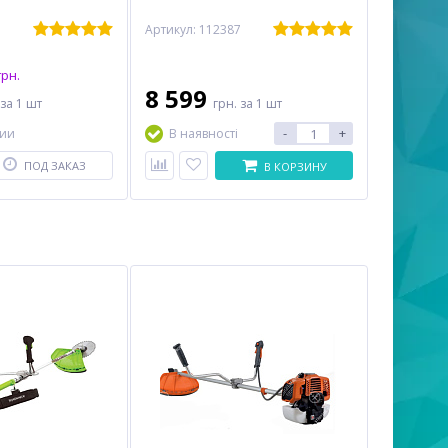
Артикул: 112387
рн.
8 599
за 1 шт
грн.
за 1 шт
-
+
чии
В наявності
ПОД ЗАКАЗ
В КОРЗИНУ