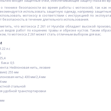
обычно входят защитные очки, обеспечивающие защиту глаза во вр
о технике безопасности во время работы с мотокосой, так как 
Рекомендуется использовать защитную одежду, например защитные
использовать мотокосу в соответствии с инструкцией по эксплуат
т безопасность в течение длительного использования.
тметить, что мотокоса Z 261 от Hyundai обладает высокой произ
ых видов работ по кошению травы и обрезке кустов. Таким обра
ком, то мотокоса Z 261 может стать отличным выбором для вас.
и
.22 л.с
6
25,4
бака: 0,5
ента: Нейлоновая нить, лезвие
вие): 255 мм
лоновая нить): 430 мм/2,4 мм
4 мм
пастной стальной
для удобной транспортировки
 мм