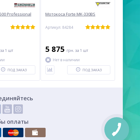
00 Professional
Мотокоса Forte MK-330BS
Артикул: 84284
5 875
за 1 шт
грн.
за 1 шт
чии
Нет в наличии
ПОД ЗАКАЗ
ПОД ЗАКАЗ
единяйтесь
бы оплаты