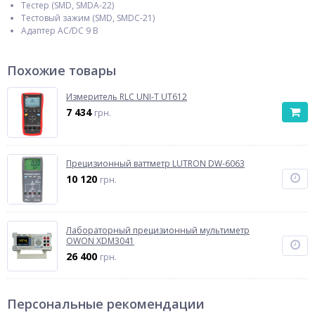
Тестер (SMD, SMDA-22)
Тестовый зажим (SMD, SMDC-21)
Адаптер AC/DC 9 В
Похожие товары
Измеритель RLC UNI-T UT612
7 434
грн.
Прецизионный ваттметр LUTRON DW-6063
10 120
грн.
Лабораторный прецизионный мультиметр
OWON XDM3041
26 400
грн.
Персональные рекомендации