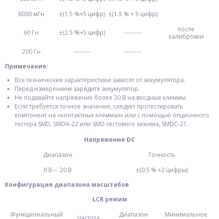
6000 мГн
±(1.5 %+5 цифр)
±(1.5 % + 5 цифр)
после
60 Гн
±(2.5 %+5 цифр)
---------
калибровки
200 Гн
---------
---------
Примечание:
Все технические характеристики зависят от аккумулятора.
Перед измерением зарядите аккумулятор.
Не подавайте напряжение более 30 В на входные клеммы
Если требуется точное значение, следует протестировать
компонент на «контактных клеммах» или с помощью опционного
тестера SMD, SMDA-22 или SMD-тестового зажима, SMDC-21.
Напряжение
DC
Диапазон
Точность
0 В～ 20 В
±(0.5 % +2 цифры)
Конфигурация диапазона масштабов
LCR режим
Функциональный
Диапазон
Минимальное
Частота