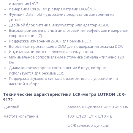
измерения L/C/R
Измерение Ls/Lp/Cs/Cp с параметрами D/Q/θ/ESR.
Функция Data hold – удержание результатов измерения на
дисплее.
Двойной блок питания, аккумулятор или адаптер AC/DC.
Высокопроизводительный аналоговый интерфейс для измерения
сопротивления (Z).
Поддержка измерения Z/DCR для режима LCR.
Встроенная простая схема DMM для поддержания режима DCV.
Индикация низкого напряжения аккумулятора.
Минимальное сопротивление источника сигнала – типично 120
Ом.
Диапазон резисторов в соотношении 6 штук, которые
используются для режима LCR.
Поддержка звукового сигнала с возможностью управления и
частотой выбора.
Технические характеристики LCR-метра LUTRON LCR-
9172
Дисплей
размер ЖК-дисплея: 46.5 X 45.5 мм
Частота испытаний
100 Гц/120 Гц/1 кГц/10 кГц
L/C/R селектор функций