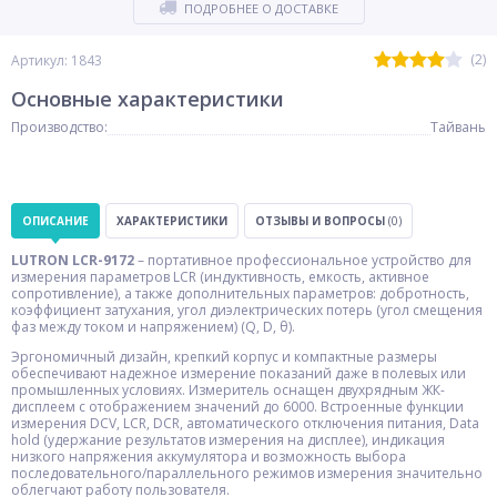
ПОДРОБНЕЕ О ДОСТАВКЕ
(2)
Артикул: 1843
Основные характеристики
Производство:
Тайвань
ОПИСАНИЕ
ХАРАКТЕРИСТИКИ
ОТЗЫВЫ И ВОПРОСЫ
(0)
LUTRON LCR-9172
– портативное профессиональное устройство для
измерения параметров LCR (индуктивность, емкость, активное
сопротивление), а также дополнительных параметров: добротность,
коэффициент затухания, угол диэлектрических потерь (угол смещения
фаз между током и напряжением) (Q, D, θ).
Эргономичный дизайн, крепкий корпус и компактные размеры
обеспечивают надежное измерение показаний даже в полевых или
промышленных условиях. Измеритель оснащен двухрядным ЖК-
дисплеем с отображением значений до 6000. Встроенные функции
измерения DCV, LCR, DCR, автоматического отключения питания, Data
hold (удержание результатов измерения на дисплее), индикация
низкого напряжения аккумулятора и возможность выбора
последовательного/параллельного режимов измерения значительно
облегчают работу пользователя.