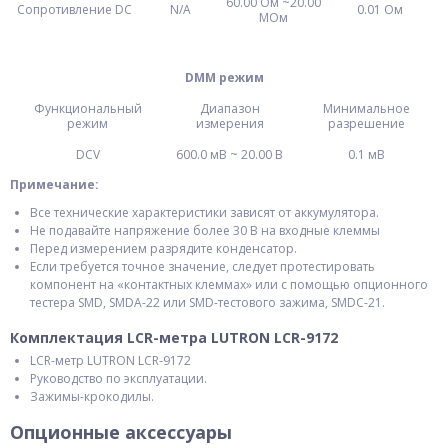
60.00 Ом ~20.00
Сопротивление DC
N/A
0.01 Ом
MОм
DMM режим
Функциональный
Диапазон
Минимальное
режим
измерения
разрешение
DCV
600.0 мВ ~ 20.00 В
0.1 мВ
Примечание:
Все технические характеристики зависят от аккумулятора.
Не подавайте напряжение более 30 В на входные клеммы
Перед измерением разрядите конденсатор.
Если требуется точное значение, следует протестировать
компонент на «контактных клеммах» или с помощью опционного
тестера SMD, SMDA-22 или SMD-тестового зажима, SMDC-21.
Комплектация LCR-метра LUTRON LCR-9172
LCR-метр LUTRON LCR-9172
Руководство по эксплуатации.
Зажимы-крокодилы.
Опционные аксессуары