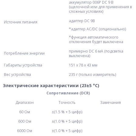
аккумулятор 006P DC 9 В
(щелочной или для применения в
сложных условиях)
адаптер DC 9В
Источник питания
*адаптер AC/DC (опционально)
*функция автоматического
отключения будет выключена
примерно DC 6 мА (подсветка
Потребление энергии
выключена)
Габариты устройства
151 x 78 x 43 мм
Вес устройства
235 г (только измеритель)
Электрические характеристики (23±5 °С)
Сопротивление
(DCR)
Диапазон
Точность
Замечания
60 Ом
±(1.5 % + 5 цифр)
600 Ом
±(1.0 % + 5 цифр)
6000 Ом
±(1.0 % + 5 цифр)