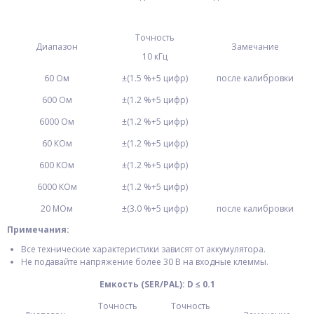
Точность
Диапазон
Замечание
10 кГц
60 Ом
±(1.5 %+5 цифр)
после калибровки
600 Ом
±(1.2 %+5 цифр)
6000 Ом
±(1.2 %+5 цифр)
60 КОм
±(1.2 %+5 цифр)
600 КОм
±(1.2 %+5 цифр)
6000 КОм
±(1.2 %+5 цифр)
20 MОм
±(3.0 %+5 цифр)
после калибровки
Примечания:
Все технические характеристики зависят от аккумулятора.
Не подавайте напряжение более 30 В на входные клеммы.
Емкость
(SER/PAL): D ≤ 0.1
Точность
Точность