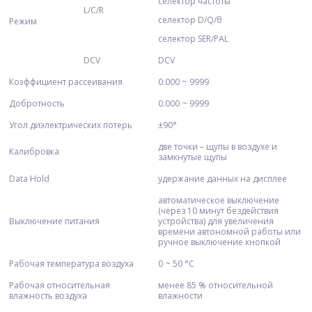
селектор частоты
L/C/R
селектор D/Q/θ
Режим
селектор SER/PAL
DCV
DCV
Коэффициент рассеивания
0.000 ~ 9999
Добротность
0.000 ~ 9999
Угол диэлектрических потерь
±90°
две точки – щупы в воздухе и
Калибровка
замкнутые щупы
Data Hold
удержание данных на дисплее
автоматическое выключение
(через 10 минут бездействия
Выключение питания
устройства) для увеличения
времени автономной работы или
ручное выключение кнопкой
Рабочая температура воздуха
0 ~ 50 °C
Рабочая относительная
менее 85 % относительной
влажность воздуха
влажности