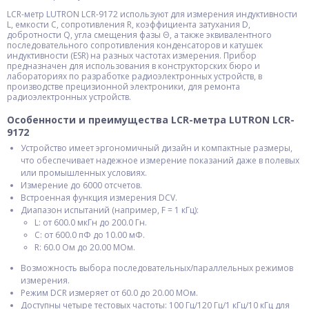
LCR-метр LUTRON LCR-9172 используют для измерения индуктивности
L, емкости C, сопротивления R, коэффициента затухания D,
добротности Q, угла смещения фазы Θ, а также эквивалентного
последовательного сопротивления конденсаторов и катушек
индуктивности (ESR) на разных частотах измерения. Прибор
предназначен для использования в конструкторских бюро и
лабораториях по разработке радиоэлектронных устройств, в
производстве прецизионной электроники, для ремонта
радиоэлектронных устройств.
Особенности и преимущества LCR-метра LUTRON LCR-
9172
Устройство имеет эргономичный дизайн и компактные размеры,
что обеспечивает надежное измерение показаний даже в полевых
или промышленных условиях.
Измерение до 6000 отсчетов.
Встроенная функция измерения DCV.
Диапазон испытаний (например, F = 1 кГц):
L: от 600.0 мкГн до 200.0 Гн.
C: от 600.0 пФ до 10.00 мФ.
R: 60.0 Ом до 20.00 МОм.
Возможность выбора последовательных/параллельных режимов
измерения.
Режим DCR измеряет от 60.0 до 20.00 МОм.
Доступны четыре тестовых частоты: 100 Гц/120 Гц/1 кГц/10 кГц для