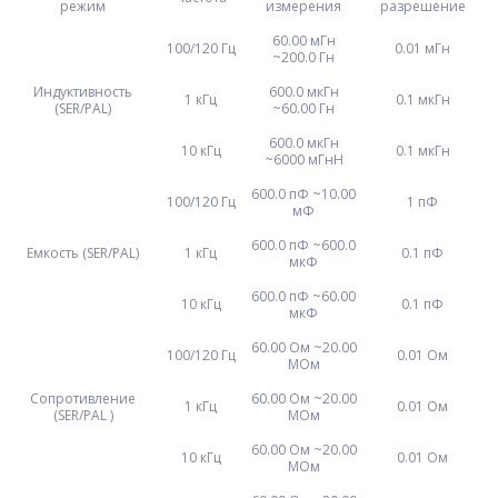
режим
измерения
разрешение
60.00 мГн
100/120 Гц
0.01 мГн
~200.0 Гн
Индуктивность
600.0 мкГн
1 кГц
0.1 мкГн
(SER/PAL)
~60.00 Гн
600.0 мкГн
10 кГц
0.1 мкГн
~6000 мГнH
600.0 пФ ~10.00
100/120 Гц
1 пФ
мФ
600.0 пФ ~600.0
Емкость (SER/PAL)
1 кГц
0.1 пФ
мкФ
600.0 пФ ~60.00
10 кГц
0.1 пФ
мкФ
60.00 Ом ~20.00
100/120 Гц
0.01 Ом
MОм
Сопротивление
60.00 Ом ~20.00
1 кГц
0.01 Ом
(SER/PAL )
MОм
60.00 Ом ~20.00
10 кГц
0.01 Ом
MОм