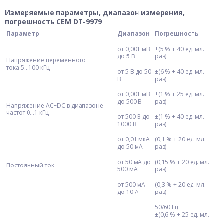
Измеряемые параметры, диапазон измерения,
погрешность СЕМ DT-9979
Параметр
Диапазон
Погрешность
от 0,001 мВ
±(5 % + 40 ед. мл.
до 5 В
раз)
Напряжение переменного
тока 5...100 кГц
от 5 В до 50
±(6 % + 40 ед. мл.
В
раз)
от 0,001 мВ
±(1 % + 25 ед. мл.
до 500 В
раз)
Напряжение AC+DC в диапазоне
частот 0...1 кГц
от 500 В до
±(1 % + 40 ед. мл.
1000 В
раз)
от 0,01 мкА
(0,1 % + 20 ед. мл.
до 50 мА
раз)
от 50 мА до
(0,15 % + 20 ед. мл.
Постоянный ток
500 мА
раз)
от 500 мА
(0,3 % + 20 ед. мл.
до 10 А
раз)
50/60 Гц
±(0,6 % + 25 ед. мл.