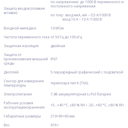
по напряжению: до 1000 В переменного и
постоянного напряжения
Защита входов (плавкие
вставки)
по току: вход мкА, мА – 0,5 А/1000 В
вход 10 А – 10 А /1000 В
Входной импеданс
10 МОм
Частота переменного тока
от 50 Гц до 100 кГц
Защитная изоляция
двойная
Защита от
проникновения внешней
IP67
среды
Дисплей
5-тиразрядный графический с подсветкой
Сенсор для измерения
термопара тип К (ТХА)
температуры
Электропитание
7,4В аккумуляторная Li-Pol батарея
Рабочие условия
+5...+40 °С, ≤80 % RH / -20...+60 °С, ≤80 % RH
эксплуатации/хранения
Габаритные размеры
210×95×60 мм
Вес
676 г