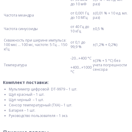
до 10 мФ
раз)
от 0,001 Гц
±(0,01 % + 10 ед. мл.
Частота меандра
до 10 МГц
раз)
от 40 Гц до
Частота синусоиды
±0,5 %
10 кГц
Скважность при ширине импульса:
от 0,1 до
100 мкс ... 100 мс, частоте: 5 Гц ... 150
±(1,2% + 0,2%)
99,9 %
кГц
-20...+400 °С
±(3% + 5 °С) без
Температура
учета погрешности
+400...+1000
сенсора
°С
Комплект поставки:
Мультиметр цифровой DT-9979 – 1 шт.
Щуп красный – 1 шт.
Щуп черный – 1 шт.
Сенсор температурный (ТХА) – 1 шт.
Батарея – 1 шт.
Руководство пользователя – 1 экз.