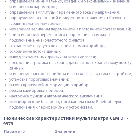
определение минимальных, средних и максимальных значений
измеренных параметров;
определение амплитуды переменного тока и напряжения;
определение отклонений измеренного значения от базового
(сравнительные измерения);
измерение величины переменной и постоянной составляющей;
при измерении переменного напряжения возможно
подключение низкочастотного фильтра;
сохранение текущего показания в памяти прибора;
сохранение потока данных;
вывод сохраненных данных на экран дисплея;
построение графика на экране дисплея по сохраненному потоку
данных;
изменение настроек прибора и возврат к заводским настройкам;
установка пороговых значений;
вызов справочной информации о приборе;
режим калибровки прибора;
настройка функции автоматического выключения;
инициирование беспроводного канала связи Bluetooth для
подключения к периферийным устройствам.
Технические характеристики мультиметра СЕМ DT-
9979
Параметр
Значение