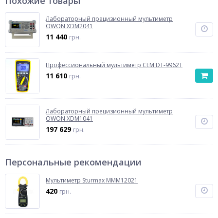
Похожие товары
Лабораторный прецизионный мультиметр
OWON XDM2041
11 440
грн.
Профессиональный мультиметр CEM DT-9962T
11 610
грн.
Лабораторный прецизионный мультиметр
OWON XDM1041
197 629
грн.
Персональные рекомендации
Мультиметр Sturmax MMM12021
420
грн.