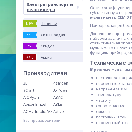
Электротранспорт и
Осциллограф - униве
велосипеды
субъективную погреш
мультиметр CEM DT
Новинки
NEW
Прибор оснащен беспр
Дополнение программ
Хиты продаж
ХИТ
набором различных п
статистическая обраб
Скидки
%
мультиметр DT-9989 с
функциям прибора, ко
Акции
АКЦ
Технические о
В режиме мультиме
Производители
постоянное напря
2E
4garden
переменное напр
напряжение в мВ
9Craft
A-iPower
температуру
A.C.Ryan
ABAC
частоту
Abicor Binzel
ABLE
сопротивление
AC Hydraulic A/S
Active
емкость
постоянный ток
Все производители
переменный ток
а также: