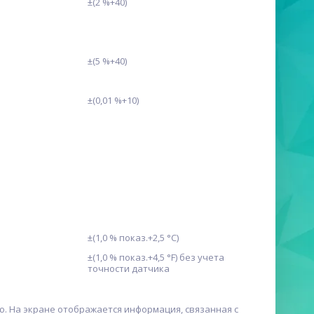
±(2 %+40)
±(5 %+40)
±(0,01 %+10)
±(1,0 % показ.+2,5 °С)
±(1,0 % показ.+4,5 °F) без учета
точности датчика
. На экране отображается информация, связанная с