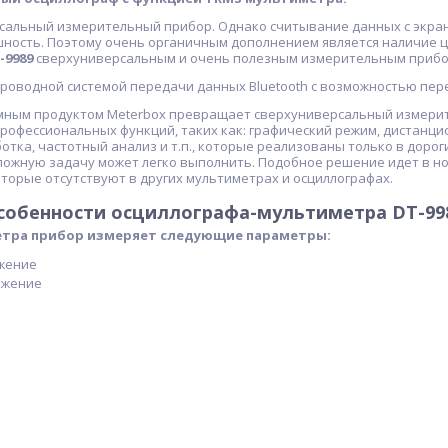
рсальный измерительный прибор. Однако считывание данных с экран
ность. Поэтому очень органичным дополнением является наличие 
-9989
сверхуниверсальным и очень полезным измерительным прибо
оводной системой передачи данных Bluetooth с возможностью перед
ным продуктом Meterbox превращает сверхуниверсальный измерит
рофессиональных функций, таких как: графический режим, дистанци
отка, частотный анализ и т.п., которые реализованы только в дорог
ложную задачу может легко выполнить. Подобное решение идет в ног
торые отсутствуют в других мультиметрах и осциллографах.
собенности осциллографа-мультиметра DT-99
тра прибор измеряет следующие параметры:
жение
яжение