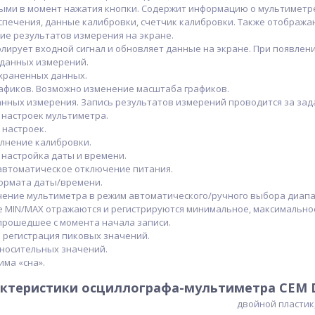
ыми в момент нажатия кнопки. Содержит информацию о мультиметре 
печения, данные калибровки, счетчик калибровки. Также отобража
ие результатов измерения на экране.
лирует входной сигнал и обновляет данные на экране. При появлен
 данных измерений.
охраненных данных.
рафиков. Возможно изменение масштаба графиков.
данных измерения. Запись результатов измерений проводится за за
 настроек мультиметра.
 настроек.
олнение калибровки.
- настройка даты и времени.
 автоматическое отключение питания.
формата даты/времени.
чение мультиметра в режим автоматического/ручного выбора диап
ме MIN/MAX отражаются и регистрируются минимальное, максимально
прошедшее с момента начала записи.
и регистрация пиковых значений.
тносительных значений.
има «сна».
актеристики осциллографа-мультиметра CEM 
двойной пластик