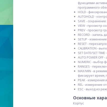
функциями активн
программного обес
HOLD - фиксирован
AUTOHOLD - контро
SAVE - сохранение
VIEW - просмотр с
PREV - просмотр г
RECORD - запись 
SETUP - изменение
RESET - перезапуск
CALIBRATION - вып
SET DATE/SET TIME 
AUTO POWER OFF -
NUMERIC - выбор 
RANGES - переклю
MAX/MIN - в режи
фиксирует время, 
PEAK - измерения 
REL - измерение о
ESC - выход из реж
Основные хар
Корпус