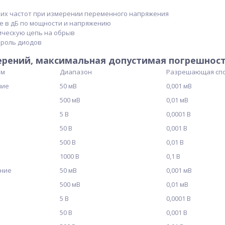
ких частот при измерении переменного напряжения
е в дБ по мощности и напряжению
ическую цепь на обрыв
троль диодов
рений, максимальная допустимая погрешност
им
Диапазон
Разрешающая спо
ние
50 мВ
0,001 мВ
500 мВ
0,01 мВ
5 В
0,0001 В
50 В
0,001 В
500 В
0,01 В
1000 В
0,1 В
ние
50 мВ
0,001 мВ
500 мВ
0,01 мВ
5 В
0,0001 В
50 В
0,001 В