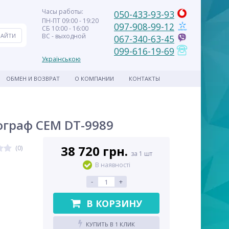
Часы работы:
050-433-93-93
ПН-ПТ 09:00 - 19:20
097-908-99-12
СБ 10:00 - 16:00
ВС - выходной
067-340-63-45
099-616-19-69
Українською
ОБМЕН И ВОЗВРАТ
О КОМПАНИИ
КОНТАКТЫ
граф CEM DT-9989
38 720 грн.
(0)
за 1 шт
В наявності
-
+
В КОРЗИНУ
КУПИТЬ В 1 КЛИК