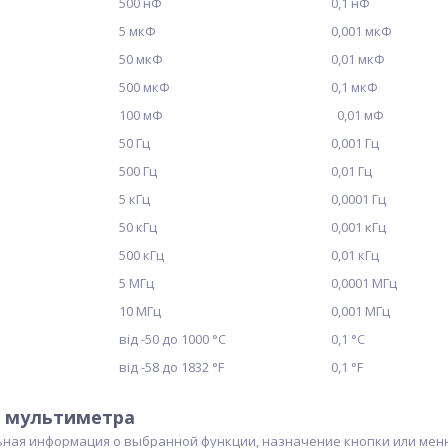
500 нФ
0,1 нФ
5 мкФ
0,001 мкФ
50 мкФ
0,01 мкФ
500 мкФ
0,1 мкФ
100 мФ
0,01 мФ
50 Гц
0,001 Гц
500 Гц
0,01 Гц
5 кГц
0,0001 Гц
50 кГц
0,001 кГц
500 кГц
0,01 кГц
5 МГц
0,0001 МГц
10 МГц
0,001 МГц
від -50 до 1000 °С
0,1 °С
від -58 до 1832 °F
0,1 °F
 мультиметра
ьная информация о выбранной функции, назначение кнопки или меню