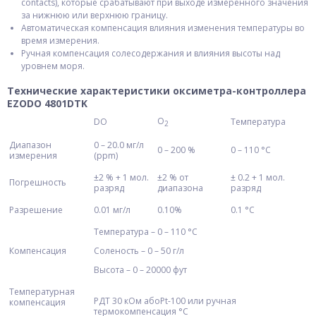
contacts), которые срабатывают при выходе измеренного значения
за нижнюю или верхнюю границу.
Автоматическая компенсация влияния изменения температуры во
время измерения.
Ручная компенсация солесодержания и влияния высоты над
уровнем моря.
Технические характеристики оксиметра-контроллера
EZODO 4801DTK
O
DO
Температура
2
Диапазон
0 – 20.0 мг/л
0 – 200 %
0 – 110 °С
измерения
(ppm)
±2 % + 1 мол.
±2 % от
± 0.2 + 1 мол.
Погрешность
разряд
диапазона
разряд
Разрешение
0.01 мг/л
0.10%
0.1 °С
Температура – 0 – 110 °С
Компенсация
Соленость – 0 – 50 г/л
Высота – 0 – 20000 фут
Температурная
РДТ 30 кОм абоPt-100 или ручная
компенсация
термокомпенсация °C