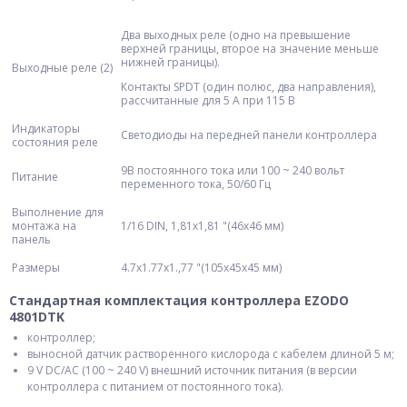
Два выходных реле (одно на превышение
верхней границы, второе на значение меньше
нижней границы).
Выходные реле (2)
Контакты SPDT (один полюс, два направления),
рассчитанные для 5 A при 115 В
Индикаторы
Светодиоды на передней панели контроллера
состояния реле
9В постоянного тока или 100 ~ 240 вольт
Питание
переменного тока, 50/60 Гц
Выполнение для
монтажа на
1/16 DIN, 1,81x1,81 "(46x46 мм)
панель
Размеры
4.7x1.77x1.,77 "(105x45x45 мм)
Стандартная комплектация контроллера EZODO
4801DTK
контроллер;
выносной датчик растворенного кислорода с кабелем длиной 5 м;
9 V DC/AC (100 ~ 240 V) внешний источник питания (в версии
контроллера с питанием от постоянного тока).