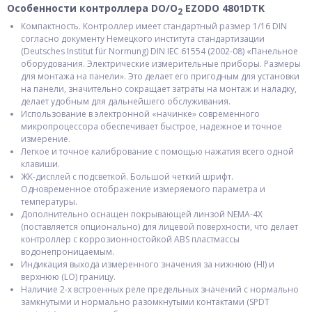
Особенности контроллера DO/O
EZODO 4801DTK
2
Компактность. Контроллер имеет стандартный размер 1/16 DIN
согласно документу Немецкого института стандартизации
(Deutsches Institut für Normung) DIN IEC 61554 (2002-08) «Панельное
оборудования. Электрические измерительные приборы. Размеры
для монтажа на панели». Это делает его пригодным для установки
на панели, значительно сокращает затраты на монтаж и наладку,
делает удобным для дальнейшего обслуживания.
Использование в электронной «начинке» современного
микропроцессора обеспечивает быстрое, надежное и точное
измерение.
Легкое и точное калибрование с помощью нажатия всего одной
клавиши.
ЖК-дисплей с подсветкой. Большой четкий шрифт.
Одновременное отображение измеряемого параметра и
температуры.
Дополнительно оснащен покрывающей линзой NEMA-4X
(поставляется опционально) для лицевой поверхности, что делает
контроллер с коррозионностойкой ABS пластмассы
водонепроницаемым.
Индикация выхода измеренного значения за нижнюю (HI) и
верхнюю (LO) границу.
Наличие 2-х встроенных реле предельных значений с нормально
замкнутыми и нормально разомкнутыми контактами (SPDT