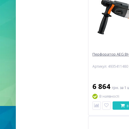
Перфоратор AEG BH
Артикул: 4935411480
6 864
грн.
за 1 
В наявності
В