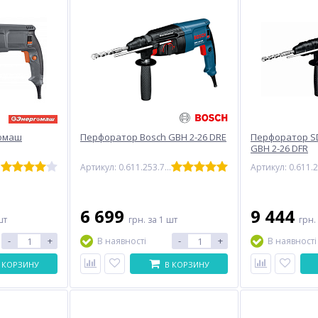
омаш
Перфоратор Bosch GBH 2-26 DRE
Перфоратор S
GBH 2-26 DFR
Артикул: 0.611.253.708
6 699
9 444
шт
грн.
за 1 шт
грн.
-
+
-
+
В наявності
В наявності
 КОРЗИНУ
В КОРЗИНУ