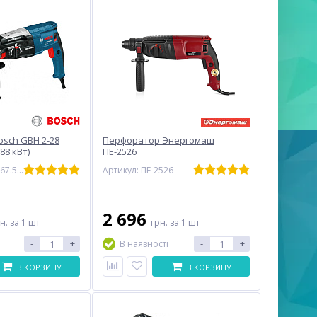
sch GBH 2-28
Перфоратор Энергомаш
.88 кВт)
ПЕ-2526
Артикул: 0.611.267.500
Артикул: ПЕ-2526
2 696
рн.
за 1 шт
грн.
за 1 шт
-
+
-
+
В наявності
В КОРЗИНУ
В КОРЗИНУ