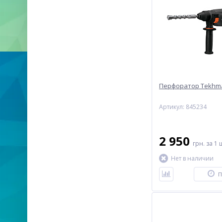
Перфоратор Tekhma
Артикул: 845234
2 950
грн.
за 1 
Нет в наличии
П