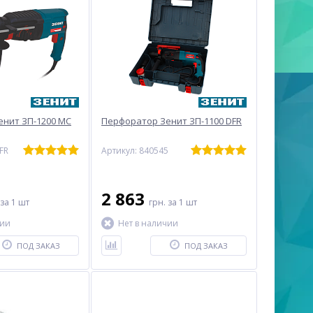
нит ЗП-1200 МС
Перфоратор Зенит ЗП-1100 DFR
FR
Артикул: 840545
2 863
за 1 шт
грн.
за 1 шт
чии
Нет в наличии
ПОД ЗАКАЗ
ПОД ЗАКАЗ