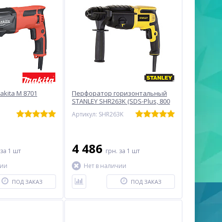
kita M 8701
Перфоратор горизонтальный
STANLEY SHR263K (SDS-Plus, 800
Вт)
Артикул: SHR263K
4 486
за 1 шт
грн.
за 1 шт
чии
Нет в наличии
ПОД ЗАКАЗ
ПОД ЗАКАЗ