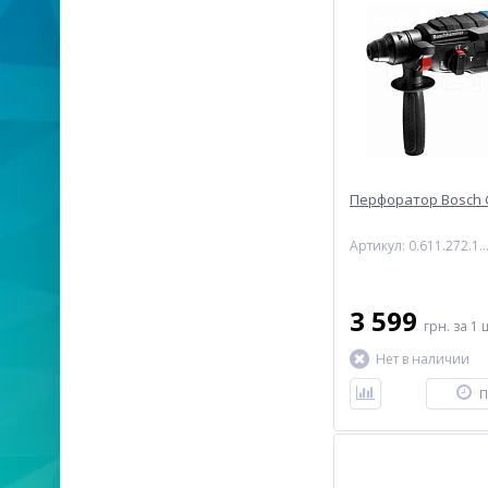
Перфоратор Bosch 
Артикул: 0.611.272.
3 599
грн.
за 1 
Нет в наличии
П