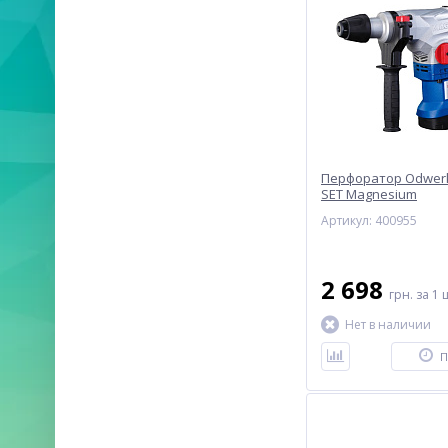
Перфоратор Odwerk
SET Magnesium
Артикул: 400955
2 698
грн.
за 1 
Нет в наличии
П