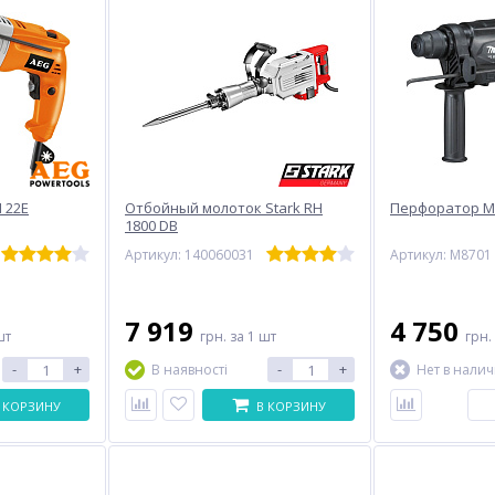
 22E
Отбойный молоток Stark RH
Перфоратор Ma
1800 DB
Артикул: 140060031
Артикул: M8701
7 919
4 750
шт
грн.
за 1 шт
грн.
-
+
-
+
В наявності
Нет в нали
 КОРЗИНУ
В КОРЗИНУ