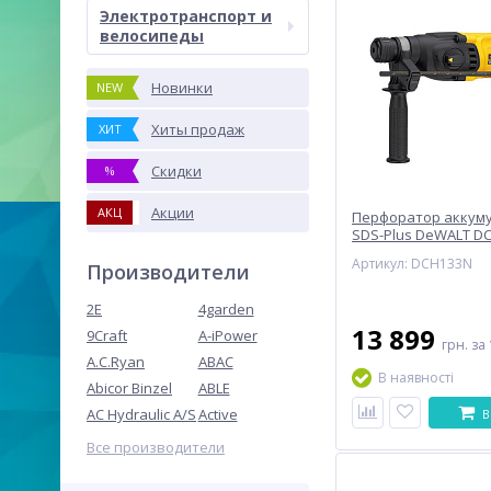
Электротранспорт и
велосипеды
Новинки
NEW
Хиты продаж
ХИТ
Скидки
%
Акции
АКЦ
Перфоратор аккум
SDS-Plus DeWALT D
Артикул: DCH133N
Производители
2E
4garden
13 899
9Craft
A-iPower
грн.
за 
A.C.Ryan
ABAC
В наявності
Abicor Binzel
ABLE
AC Hydraulic A/S
Active
В
Все производители