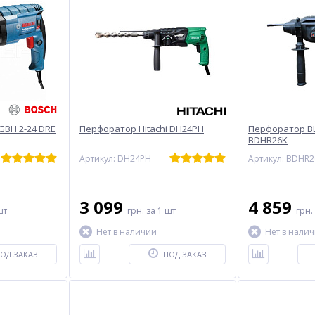
GBH 2-24 DRE
Перфоратор Hitachi DH24PH
Перфоратор B
BDHR26K
104
Артикул: DH24PH
Артикул: BDHR2
3 099
4 859
шт
грн.
за 1 шт
грн.
Нет в наличии
Нет в нали
ОД ЗАКАЗ
ПОД ЗАКАЗ