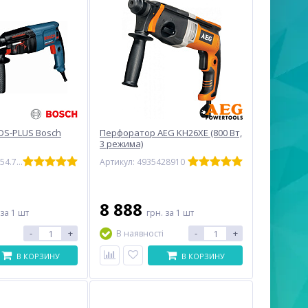
DS-PLUS Bosch
Перфоратор AEG KH26XE (800 Вт,
3 режима)
Артикул: 0.611.254.768
Артикул: 4935428910
8 888
за 1 шт
грн.
за 1 шт
-
+
-
+
В наявності
В КОРЗИНУ
В КОРЗИНУ