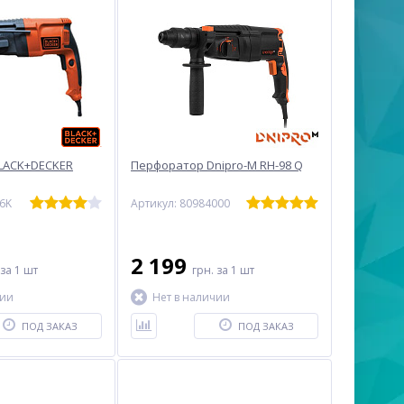
LACK+DECKER
Перфоратор Dnipro-M RH-98 Q
6K
Артикул: 80984000
2 199
за 1 шт
грн.
за 1 шт
чии
Нет в наличии
ПОД ЗАКАЗ
ПОД ЗАКАЗ