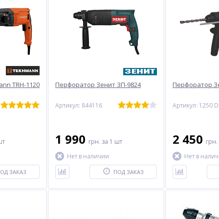
nn TRH-1120
Перфоратор Зенит ЗП-9824
Перфоратор Зе
Артикул: 844116
Артикул: 1250 D
1 990
2 450
шт
грн.
за 1 шт
грн.
Нет в наличии
Нет в нали
ОД ЗАКАЗ
ПОД ЗАКАЗ