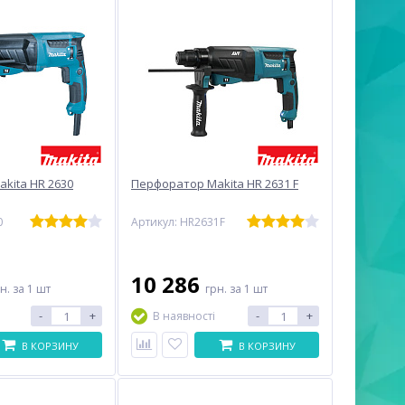
kita HR 2630
Перфоратор Makita HR 2631 F
0
Артикул: HR2631F
10 286
рн.
за 1 шт
грн.
за 1 шт
-
+
-
+
В наявності
В КОРЗИНУ
В КОРЗИНУ