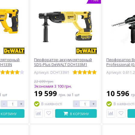
-14%
уляторный
Перфоратор аккумуляторный
Перфоратор Bo
CH133N
SDS-Plus DeWALT DCH133M1
Professional (0
(0611267500)
Артикул: DCH133M1
22 699 грн.
Экономия 3 100 грн.
19 599
10 596
1 шт
грн.
за 1 шт
г
-
+
-
+
В наявності
В наявності
 КОРЗИНУ
В КОРЗИНУ