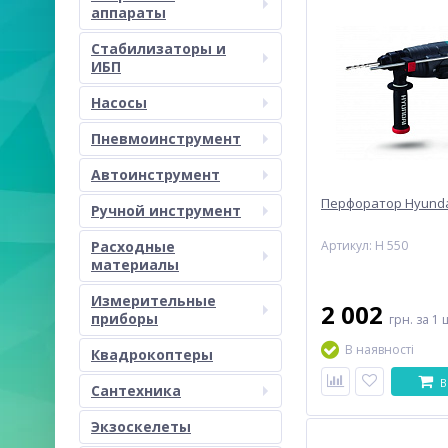
аппараты
Стабилизаторы и
ИБП
Насосы
Пневмоинструмент
Автоинструмент
Перфоратор Hyunda
Ручной инструмент
Расходные
Артикул: H 550
материалы
Измерительные
2 002
приборы
грн.
за 1 
В наявності
Квадрокоптеры
В
Сантехника
Экзоскелеты