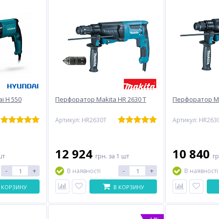
i H 550
Перфоратор Makita HR 2630 T
Перфоратор Ma
Артикул: HR2630T
Артикул: HR263
12 924
10 840
шт
грн.
за 1 шт
г
-
+
-
+
В наявності
В наявності
 КОРЗИНУ
В КОРЗИНУ