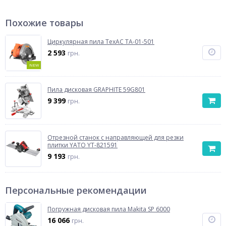
Похожие товары
Циркулярная пила TexAC ТА-01-501
2 593
грн.
NEW
Пила дисковая GRAPHITE 59G801
9 399
грн.
Отрезной станок с направляющей для резки
плитки YATO YT-821591
9 193
грн.
Персональные рекомендации
Погружная дисковая пила Makita SP 6000
16 066
грн.