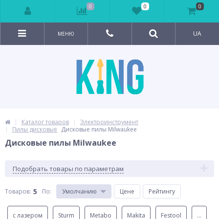
0
0
0
UA
МЕНЮ
Каталог товаров
Электроинструмент
Пилы дисковые
Дисковые пилы Milwaukee
Дисковые пилы Milwaukee
Подобрать товары по параметрам
5
Товаров:
По
:
Умолчанию
Цене
Рейтингу
с лазером
Sturm
Metabo
Makita
Festool
...