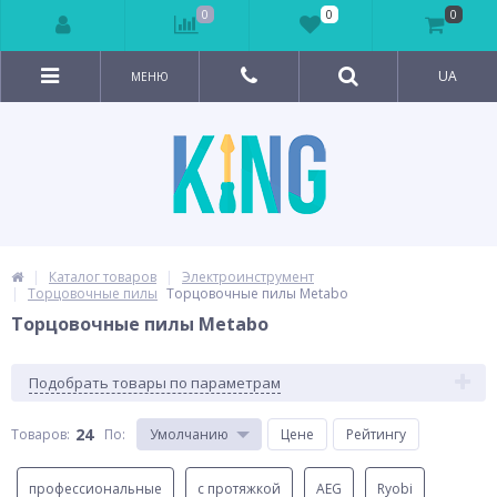
0
0
0
UA
МЕНЮ
Каталог товаров
Электроинструмент
Торцовочные пилы
Торцовочные пилы Metabo
Торцовочные пилы Metabo
Подобрать товары по параметрам
24
Товаров:
По
:
Умолчанию
Цене
Рейтингу
профессиональные
с протяжкой
AEG
Ryobi