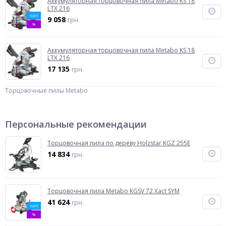
Аккумуляторная торцовочная пила Metabo KS 18
LTX 216
ХИТ
9 058
грн.
%
Аккумуляторная торцовочная пила Metabo KS 18
LTX 216
17 135
грн.
Торцовочные пилы Metabo
Персональные рекомендации
Торцовочная пила по дереву Holzstar KGZ 255E
14 834
грн.
Торцовочная пила Metabo KGSV 72 Xact SYM
41 624
грн.
ХИТ
%