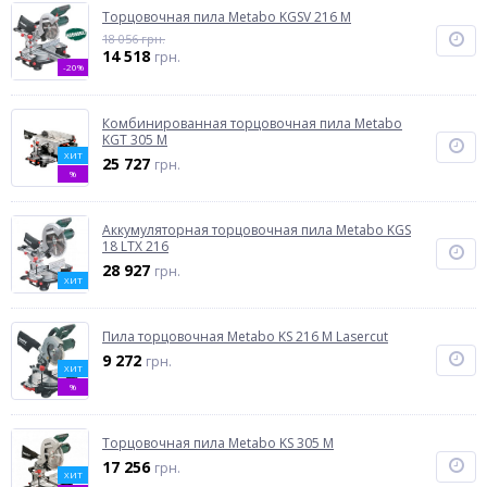
Торцовочная пила Metabo KGSV 216 M
18 056 грн.
14 518
грн.
-20%
Комбинированная торцовочная пила Metabo
KGT 305 M
ХИТ
25 727
грн.
%
Аккумуляторная торцовочная пила Metabo KGS
18 LTX 216
28 927
грн.
ХИТ
Пила торцовочная Metabo KS 216 M Lasercut
9 272
грн.
ХИТ
%
Торцовочная пила Metabo KS 305 M
17 256
грн.
ХИТ