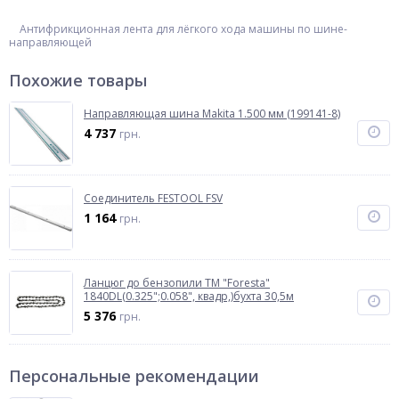
Антифрикционная лента для лёгкого хода машины по шине-
направляющей
Похожие товары
Направляющая шина Makita 1.500 мм (199141-8)
4 737
грн.
Соединитель FESTOOL FSV
1 164
грн.
Ланцюг до бензопили ТМ "Foresta"
1840DL(0.325";0.058", квадр,)бухта 30,5м
5 376
грн.
Персональные рекомендации