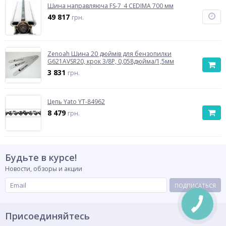
Шина направляюча FS-7_4 CEDIMA 700 мм
49 817
грн.
Zenoah Шина 20 дюймів для бензопилки
G621AVSR20, крок 3/8Р, 0,058дюйма/1,5мм
3 831
грн.
Цепь Yato YT-84962
8 479
грн.
Будьте в курсе!
Новости, обзоры и акции
ПОДПИСАТЬСЯ
КНОПКА
СВЯЗИ
Присоединяйтесь