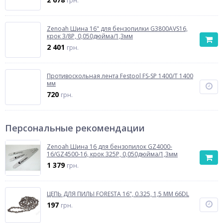
грн.
Zenoah Шина 16" для бензопилки G3800AVS16,
крок 3/8Р, 0,050дюйма/1,3мм
2 401
грн.
Противоскольная лента Festool FS-SP 1400/T 1400
мм
720
грн.
Персональные рекомендации
Zenoah Шина 16 для бензопилок GZ4000-
16/GZ4500-16, крок 325Р, 0,050дюйма/1,3мм
1 379
грн.
ЦЕПЬ ДЛЯ ПИЛЫ FORESTA 16", 0.325, 1,5 ММ 66DL
197
грн.