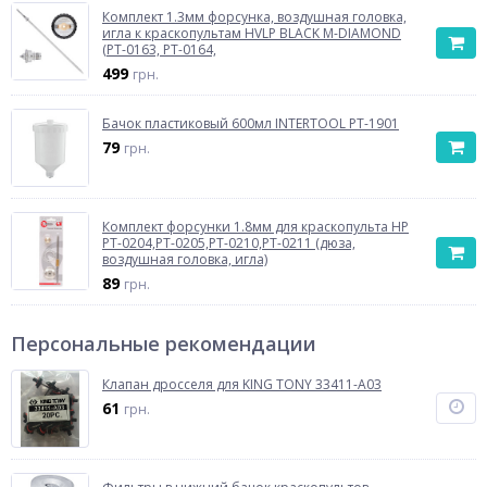
Комплект 1.3мм форсунка, воздушная головка,
игла к краскопультам HVLP BLACK M-DIAMOND
(PT-0163, PT-0164,
499
грн.
Бачок пластиковый 600мл INTERTOOL PT-1901
79
грн.
Комплект форсунки 1.8мм для краскопульта HP
РТ-0204,PT-0205,PT-0210,PT-0211 (дюза,
воздушная головка, игла)
89
грн.
Персональные рекомендации
Клапан дросселя для KING TONY 33411-A03
61
грн.