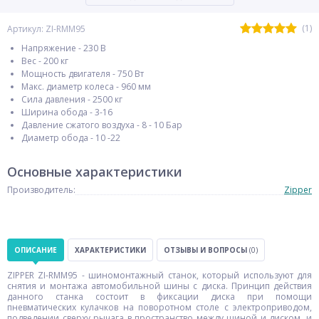
(1)
Артикул: ZI-RMM95
Напряжение - 230 В
Вес - 200 кг
Мощность двигателя - 750 Вт
Макс. диаметр колеса - 960 мм
Сила давления - 2500 кг
Ширина обода - 3-16
Давление сжатого воздуха - 8 - 10 Бар
Диаметр обода - 10 -22
Основные характеристики
Производитель:
Zipper
ОПИСАНИЕ
ХАРАКТЕРИСТИКИ
ОТЗЫВЫ И ВОПРОСЫ
(0)
ZIPPER ZI-RMM95 - шиномонтажный станок, который используют для
снятия и монтажа автомобильной шины с диска. Принцип действия
данного станка состоит в фиксации диска при помощи
пневматических кулачков на поворотном столе с электроприводом,
подведении сверху рычага в пространство между шиной и диском, и