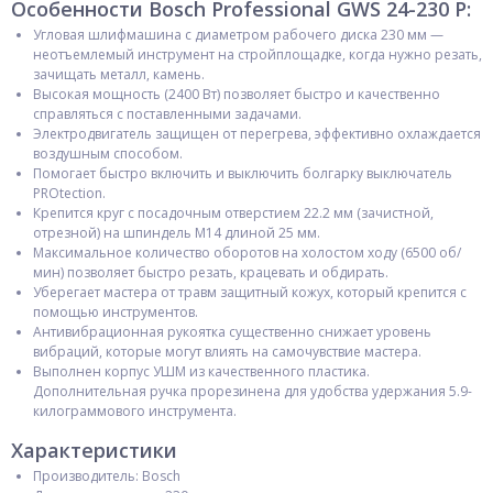
Особенности Bosch Professional GWS 24-230 P:
Угловая шлифмашина с диаметром рабочего диска 230 мм —
неотъемлемый инструмент на стройплощадке, когда нужно резать,
зачищать металл, камень.
Высокая мощность (2400 Вт) позволяет быстро и качественно
справляться с поставленными задачами.
Электродвигатель защищен от перегрева, эффективно охлаждается
воздушным способом.
Помогает быстро включить и выключить болгарку выключатель
PROtection.
Крепится круг с посадочным отверстием 22.2 мм (зачистной,
отрезной) на шпиндель М14 длиной 25 мм.
Максимальное количество оборотов на холостом ходу (6500 об/
мин) позволяет быстро резать, крацевать и обдирать.
Уберегает мастера от травм защитный кожух, который крепится с
помощью инструментов.
Антивибрационная рукоятка существенно снижает уровень
вибраций, которые могут влиять на самочувствие мастера.
Выполнен корпус УШМ из качественного пластика.
Дополнительная ручка прорезинена для удобства удержания 5.9-
килограммового инструмента.
Характеристики
Производитель: Bosch