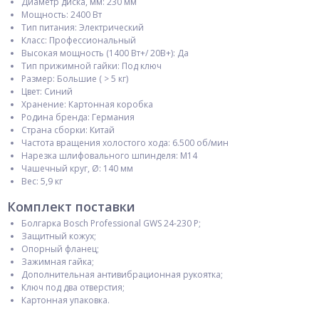
Диаметр диска, мм: 230 мм
Мощность: 2400 Вт
Тип питания: Электрический
Класс: Профессиональный
Высокая мощность (1400 Вт+/ 20В+): Да
Тип прижимной гайки: Под ключ
Размер: Большие ( > 5 кг)
Цвет: Синий
Хранение: Картонная коробка
Родина бренда: Германия
Страна сборки: Китай
Частота вращения холостого хода: 6.500 об/мин
Нарезка шлифовального шпинделя: M14
Чашечный круг, Ø: 140 мм
Вес: 5,9 кг
Комплект поставки
Болгарка Bosch Professional GWS 24-230 P;
Защитный кожух;
Опорный фланец;
Зажимная гайка;
Дополнительная антивибрационная рукоятка;
Ключ под два отверстия;
Картонная упаковка.