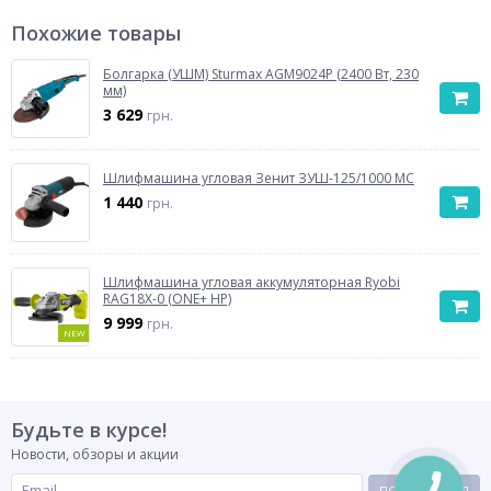
Похожие товары
Болгарка (УШМ) Sturmax AGM9024P (2400 Вт, 230
мм)
3 629
грн.
Шлифмашина угловая Зенит ЗУШ-125/1000 МС
1 440
грн.
Шлифмашина угловая аккумуляторная Ryobi
RAG18X-0 (ONE+ НР)
9 999
грн.
NEW
Будьте в курсе!
Новости, обзоры и акции
ПОДПИСАТЬСЯ