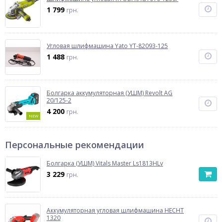
1 799
грн.
Угловая шлифмашина Yato YT-82093-125
1 488
грн.
Болгарка аккумуляторная (УШМ) Revolt AG
20/125-2
4 200
грн.
NEW
Персональные рекомендации
Болгарка (УШМ) Vitals Master Ls1813HLv
3 229
грн.
Аккумуляторная угловая шлифмашина HECHT
1320