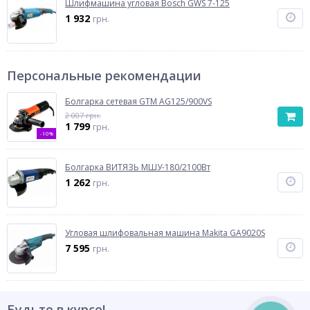
Шлифмашина угловая Bosch GWS 7-125
1 932
грн.
Персональные рекомендации
Болгарка сетевая GTM AG125/900VS
2 007 грн.
1 799
грн.
-10%
Болгарка ВИТЯЗЬ МШУ-180/2100Вт
1 262
грн.
Угловая шлифовальная машина Makita GA9020S
7 595
грн.
Будьте в курсе!