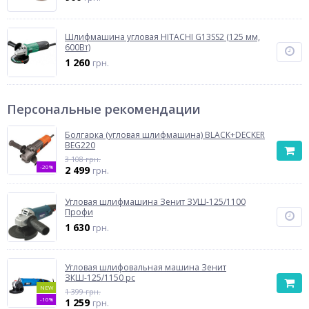
Шлифмашина угловая HITACHI G13SS2 (125 мм,
600Вт)
1 260
грн.
Персональные рекомендации
Болгарка (угловая шлифмашина) BLACK+DECKER
BEG220
3 108 грн.
-20%
2 499
грн.
Угловая шлифмашина Зенит ЗУШ-125/1100
Профи
1 630
грн.
Угловая шлифовальная машина Зенит
ЗКШ-125/1150 рс
NEW
1 399 грн.
-10%
1 259
грн.